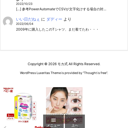
2022/10/23
[…] 参考PowerAutomateでCSVが文字化けする場合の対…
いい日だねぇ
に
ダディー
より
2022/06/04
2009年に購入したこのTシャツ、まだ着てたわ・・・
Copyright ©
2026
モカ式
All Rights Reserved.
WordPress Luxeritas Theme is provided by "
Thought is free
".


メニュー
上へ