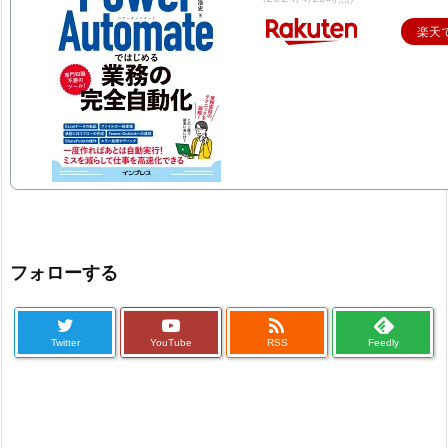
楽天
フォローする

Twitter
YouTube
RSS
Feedly