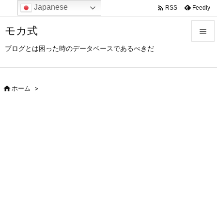
Japanese

Feedly
RSS
モカ式

ブログとは困った時のデータベースであるべきだ

メニュ

サイド

ホーム
>

前へ

次へ

検索