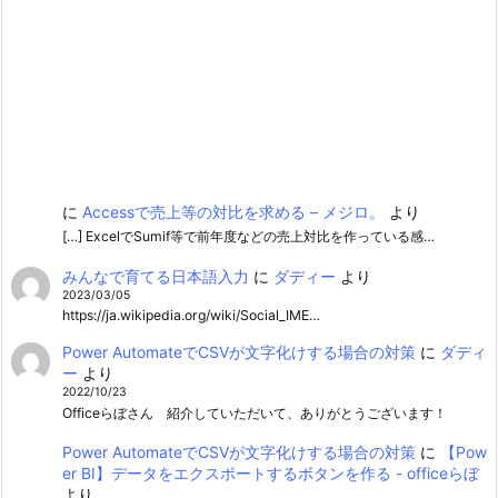
に
Accessで売上等の対比を求める – メジロ。
より
[…] ExcelでSumif等で前年度などの売上対比を作っている感…
みんなで育てる日本語入力
に
ダディー
より
2023/03/05
https://ja.wikipedia.org/wiki/Social_IME…
Power AutomateでCSVが文字化けする場合の対策
に
ダディ
ー
より
2022/10/23
Officeらぼさん 紹介していただいて、ありがとうございます！
Power AutomateでCSVが文字化けする場合の対策
に
【Pow
er BI】データをエクスポートするボタンを作る - officeらぼ
より