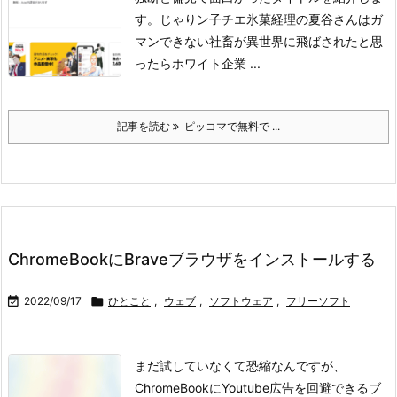
す。
じゃりン子チエ
氷菓
経理の夏谷さんはガ
マンできない
社畜が異世界に飛ばされたと思
ったらホワイト企業 ...
記事を読む
ピッコマで無料で ...
ChromeBookにBraveブラウザをインストールする

2022/09/17

ひとこと
,
ウェブ
,
ソフトウェア
,
フリーソフト
まだ試していなくて恐縮なんですが、
ChromeBookにYoutube広告を回避できるブ