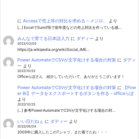
に
Accessで売上等の対比を求める – メジロ。
より
[…] ExcelでSumif等で前年度などの売上対比を作っている感…
みんなで育てる日本語入力
に
ダディー
より
2023/03/05
https://ja.wikipedia.org/wiki/Social_IME…
Power AutomateでCSVが文字化けする場合の対策
に
ダディ
ー
より
2022/10/23
Officeらぼさん 紹介していただいて、ありがとうございます！
Power AutomateでCSVが文字化けする場合の対策
に
【Pow
er BI】データをエクスポートするボタンを作る - officeらぼ
より
2022/10/23
[…] 参考PowerAutomateでCSVが文字化けする場合の対…
いい日だねぇ
に
ダディー
より
2022/06/04
2009年に購入したこのTシャツ、まだ着てたわ・・・