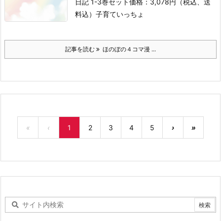
日記 1-3巻セット
価格：3,078円（税込、送
料込）
子育て
いっちょ
記事を読む
ほのぼの４コマ漫 ...
«
‹
1
2
3
4
5
›
»