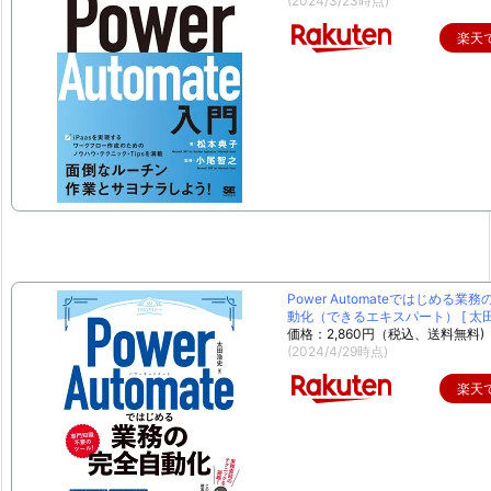
(2024/3/23時点)
楽天
Power Automateではじめる業
動化（できるエキスパート） [ 太田 
価格：2,860円（税込、送料無料)
(2024/4/29時点)
楽天