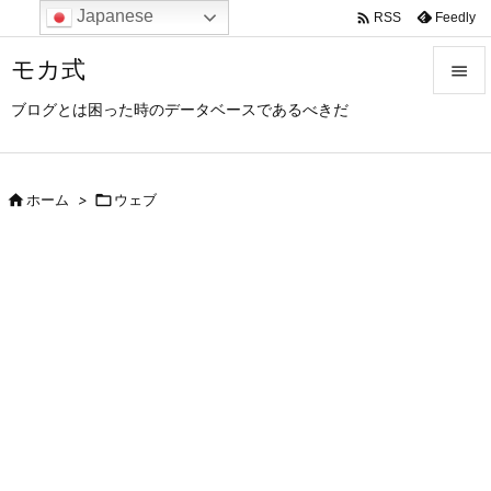
Japanese

Feedly
RSS
モカ式

ブログとは困った時のデータベースであるべきだ

メニュ

サイド

ホーム
>

ウェブ

前へ

次へ

検索