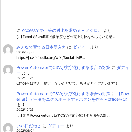
に
Accessで売上等の対比を求める – メジロ。
より
[…] ExcelでSumif等で前年度などの売上対比を作っている感…
みんなで育てる日本語入力
に
ダディー
より
2023/03/05
https://ja.wikipedia.org/wiki/Social_IME…
Power AutomateでCSVが文字化けする場合の対策
に
ダディ
ー
より
2022/10/23
Officeらぼさん 紹介していただいて、ありがとうございます！
Power AutomateでCSVが文字化けする場合の対策
に
【Pow
er BI】データをエクスポートするボタンを作る - officeらぼ
より
2022/10/23
[…] 参考PowerAutomateでCSVが文字化けする場合の対…
いい日だねぇ
に
ダディー
より
2022/06/04