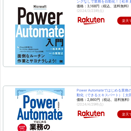
ングなしで業務を自動化！ [ 松本 典
価格：3,168円（税込、送料無料)
(2024/3/23時点)
楽天
Power Automateではじめる業
動化（できるエキスパート） [ 太田 
価格：2,860円（税込、送料無料)
(2024/4/29時点)
楽天