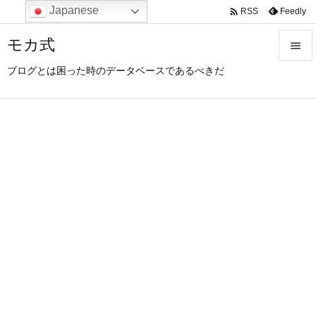
Japanese

Feedly
RSS
モカ式

ブログとは困った時のデータベースであるべきだ

メニュ

サイド

前へ

次へ

検索