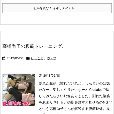
記事を読む
イギリスのチャー ...
高橋尚子の腹筋トレーニング。

2012/05/01

ひとこと
,
ウェブ

2013/05/18
割れた腹筋は憧れだけれど、しんどいのは嫌
だなー。楽しくやりたいなーとYoutubeで探
してみたらよい映像ありました。
割れた腹筋
をあまり見せると婚期を逃すと見せるのNGだ
という高橋尚子さんが解説する腹筋映像。夏