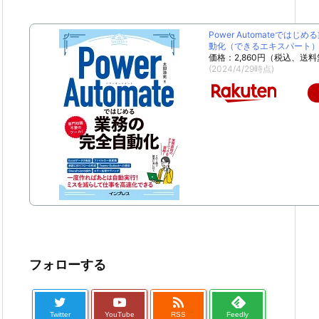
Power Automateではじ
動化（できるエキスパート） [
価格：2,860円（税込、送料
(2024/4/29時点)
フォローする

Twitter
YouTube
RSS
Feedly