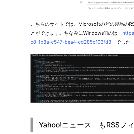
こちらのサイトでは、Microsoftのどの製品
とができます。ちなみにWindows11のは
https
c8-1b8a-c547-bea4-cd285c103fd3
でした。
Yahoo!ニュース もRSS