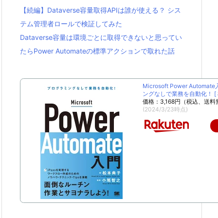
【続編】Dataverse容量取得APIは誰が使える？ シス
テム管理者ロールで検証してみた
Dataverse容量は環境ごとに取得できないと思ってい
たらPower Automateの標準アクションで取れた話
Microsoft Power Autom
ングなしで業務を自動化！ [ 松
価格：3,168円（税込、送料
(2024/3/23時点)