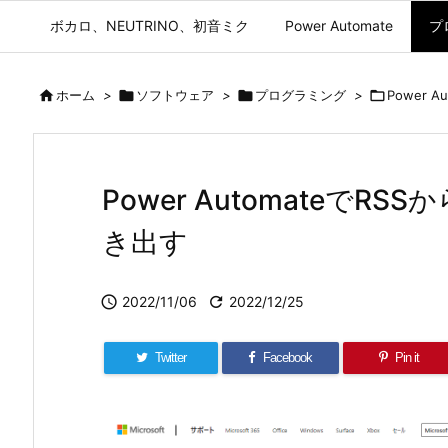
ボカロ、NEUTRINO、初音ミク
Power Automate
プ

ホーム
>

ソフトウェア
>

プログラミング
>

Power Au
Power AutomateでRS
き出す

2022/11/06

2022/12/25
Twitter
Facebook
Pin it