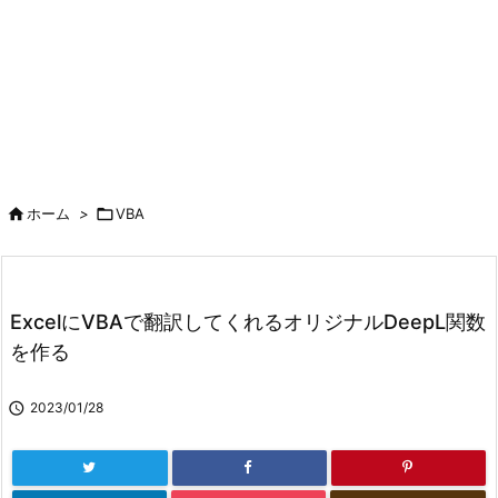

ホーム
>

VBA
ExcelにVBAで翻訳してくれるオリジナルDeepL関数
を作る

2023/01/28