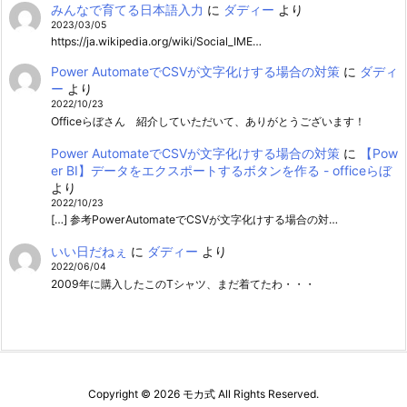
みんなで育てる日本語入力
に
ダディー
より
2023/03/05
https://ja.wikipedia.org/wiki/Social_IME…
Power AutomateでCSVが文字化けする場合の対策
に
ダディ
ー
より
2022/10/23
Officeらぼさん 紹介していただいて、ありがとうございます！
Power AutomateでCSVが文字化けする場合の対策
に
【Pow
er BI】データをエクスポートするボタンを作る - officeらぼ
より
2022/10/23
[…] 参考PowerAutomateでCSVが文字化けする場合の対…
いい日だねぇ
に
ダディー
より
2022/06/04
2009年に購入したこのTシャツ、まだ着てたわ・・・
Copyright ©
2026
モカ式
All Rights Reserved.