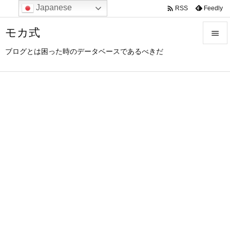
Japanese

Feedly
RSS
モカ式

ブログとは困った時のデータベースであるべきだ

メニュ

サイド

前へ

次へ

検索