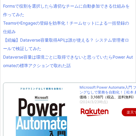
Formsで役割を選択したら適切なチームに自動参加できる仕組みを
作ってみた
TeamsやEngageの登録を効率化！チームセットによる一括登録の
仕組み
【続編】Dataverse容量取得APIは誰が使える？ システム管理者ロ
ールで検証してみた
Dataverse容量は環境ごとに取得できないと思っていたらPower Aut
omateの標準アクションで取れた話
Microsoft Power Automate入
ングなしで業務を自動化！ [ 松本 典
価格：3,168円（税込、送料無料)
(2024/3/23時点)
楽天