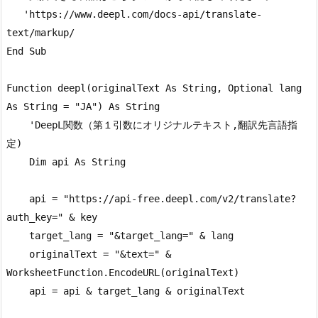
   'https://www.deepl.com/docs-api/translate-
text/markup/

End Sub

Function deepl(originalText As String, Optional lang 
As String = "JA") As String

    'DeepL関数（第１引数にオリジナルテキスト,翻訳先言語指
定)

    Dim api As String

    api = "https://api-free.deepl.com/v2/translate?
auth_key=" & key

    target_lang = "&target_lang=" & lang

    originalText = "&text=" & 
WorksheetFunction.EncodeURL(originalText)

    api = api & target_lang & originalText
