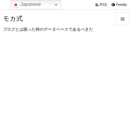
Japanese

Feedly
RSS
モカ式

ブログとは困った時のデータベースであるべきだ

メニュ

サイド

前へ

次へ

検索