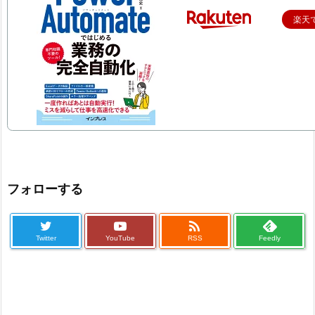
楽天
フォローする

Twitter
YouTube
RSS
Feedly