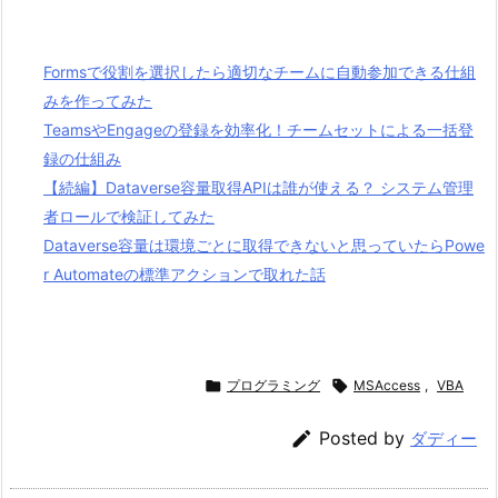
Formsで役割を選択したら適切なチームに自動参加できる仕組
みを作ってみた
TeamsやEngageの登録を効率化！チームセットによる一括登
録の仕組み
【続編】Dataverse容量取得APIは誰が使える？ システム管理
者ロールで検証してみた
Dataverse容量は環境ごとに取得できないと思っていたらPowe
r Automateの標準アクションで取れた話

プログラミング

MSAccess
,
VBA

Posted by
ダディー