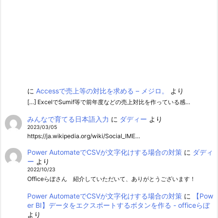
に
Accessで売上等の対比を求める – メジロ。
より
[…] ExcelでSumif等で前年度などの売上対比を作っている感…
みんなで育てる日本語入力
に
ダディー
より
2023/03/05
https://ja.wikipedia.org/wiki/Social_IME…
Power AutomateでCSVが文字化けする場合の対策
に
ダディ
ー
より
2022/10/23
Officeらぼさん 紹介していただいて、ありがとうございます！
Power AutomateでCSVが文字化けする場合の対策
に
【Pow
er BI】データをエクスポートするボタンを作る - officeらぼ
より