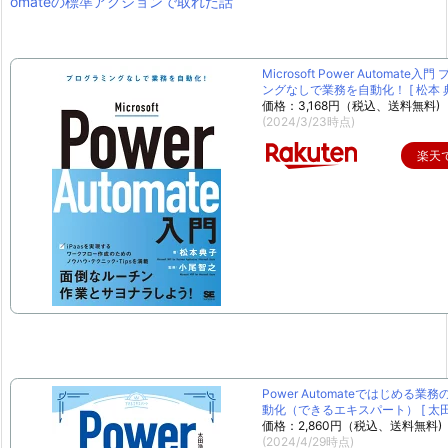
omateの標準アクションで取れた話
Microsoft Power Automate入
ングなしで業務を自動化！ [ 松本 典
価格：3,168円（税込、送料無料)
(2024/3/23時点)
楽天
Power Automateではじめる業
動化（できるエキスパート） [ 太田 
価格：2,860円（税込、送料無料)
(2024/4/29時点)