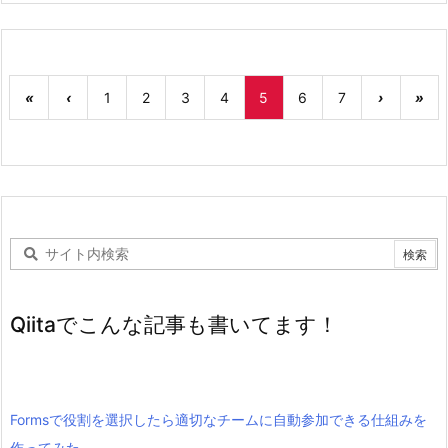
«
‹
1
2
3
4
5
6
7
›
»
Qiitaでこんな記事も書いてます！
Formsで役割を選択したら適切なチームに自動参加できる仕組みを
作ってみた