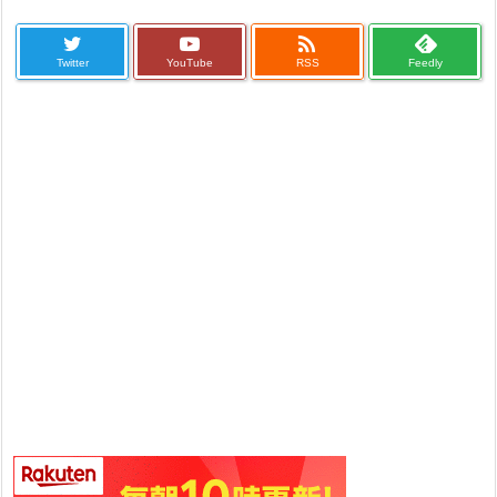

Twitter
YouTube
RSS
Feedly