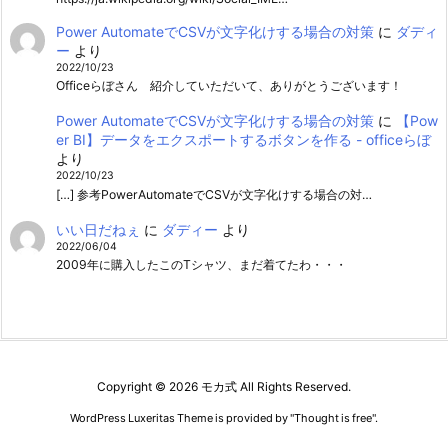
Power AutomateでCSVが文字化けする場合の対策
に
ダディ
ー
より
2022/10/23
Officeらぼさん 紹介していただいて、ありがとうございます！
Power AutomateでCSVが文字化けする場合の対策
に
【Pow
er BI】データをエクスポートするボタンを作る - officeらぼ
より
2022/10/23
[…] 参考PowerAutomateでCSVが文字化けする場合の対…
いい日だねぇ
に
ダディー
より
2022/06/04
2009年に購入したこのTシャツ、まだ着てたわ・・・
Copyright ©
2026
モカ式
All Rights Reserved.
WordPress Luxeritas Theme is provided by "
Thought is free
".