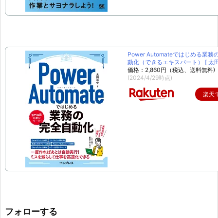
Power Automateではじめる業
動化（できるエキスパート） [ 太田 
価格：2,860円（税込、送料無料)
(2024/4/29時点)
楽天
フォローする