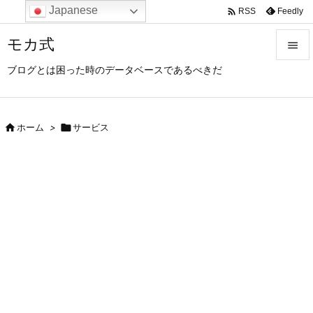
Japanese

Feedly
RSS
モカ式

ブログとは困った時のデータベースであるべきだ

メニュ

サイド

ホーム
>

サービス

前へ

次へ

検索