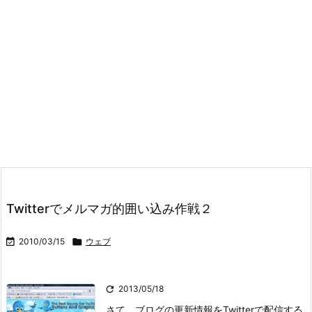
Twitterでメルマガ的囲い込み作戦２

2010/03/15

ウェブ

2013/05/18
さて、ブログの更新情報をTwitterで配信する