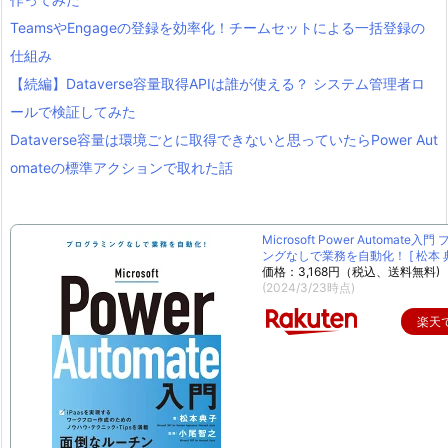
TeamsやEngageの登録を効率化！チームセットによる一括登録の
仕組み
【続編】Dataverse容量取得APIは誰が使える？ システム管理者ロ
ールで検証してみた
Dataverse容量は環境ごとに取得できないと思っていたらPower Aut
omateの標準アクションで取れた話
Microsoft Power Automate入
ングなしで業務を自動化！ [ 松本 典
価格：3,168円（税込、送料無料)
(2024/3/23時点)
楽天