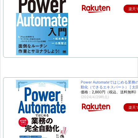
楽天
Power Automateではじめる業
動化（できるエキスパート） [ 太田 
価格：2,860円（税込、送料無料)
(2024/4/29時点)
楽天