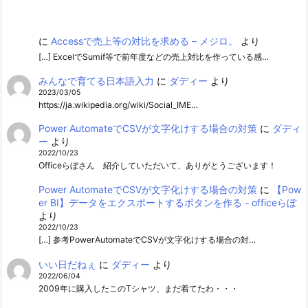
に
Accessで売上等の対比を求める – メジロ。
より
[…] ExcelでSumif等で前年度などの売上対比を作っている感…
みんなで育てる日本語入力
に
ダディー
より
2023/03/05
https://ja.wikipedia.org/wiki/Social_IME…
Power AutomateでCSVが文字化けする場合の対策
に
ダディ
ー
より
2022/10/23
Officeらぼさん 紹介していただいて、ありがとうございます！
Power AutomateでCSVが文字化けする場合の対策
に
【Pow
er BI】データをエクスポートするボタンを作る - officeらぼ
より
2022/10/23
[…] 参考PowerAutomateでCSVが文字化けする場合の対…
いい日だねぇ
に
ダディー
より
2022/06/04
2009年に購入したこのTシャツ、まだ着てたわ・・・