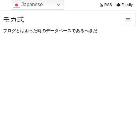
Japanese

Feedly
RSS
モカ式

ブログとは困った時のデータベースであるべきだ

メニュ

サイド

前へ

次へ

検索