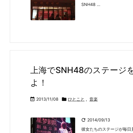
SNH48 ...
上海でSNH48のステー
よ！

2013/11/08

ひとこと
,
音楽

2014/09/13
彼女たちのステージが毎日