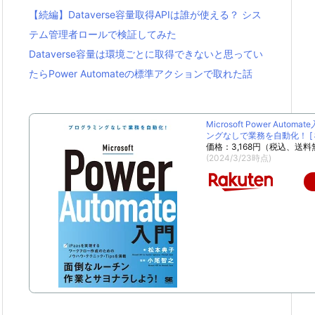
【続編】Dataverse容量取得APIは誰が使える？ シス
テム管理者ロールで検証してみた
Dataverse容量は環境ごとに取得できないと思ってい
たらPower Automateの標準アクションで取れた話
Microsoft Power Autom
ングなしで業務を自動化！ [ 松
価格：3,168円（税込、送料
(2024/3/23時点)