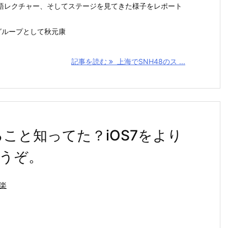
語レクチャー、そしてステージを見てきた様子をレポート
妹グループとして秋元康
記事を読む
上海でSNH48のス ...
ること知ってた？iOS7をより
うぞ。
楽