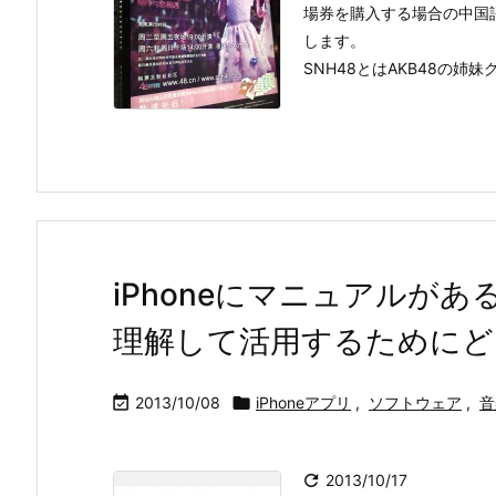
場券を購入する場合の中国
します。
SNH48とはAKB48の姉
iPhoneにマニュアルがあ
理解して活用するためにど

2013/10/08

iPhoneアプリ
,
ソフトウェア
,
音

2013/10/17