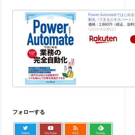
Power Automateではじ
動化（できるエキスパート） [
価格：2,860円（税込、送料
(2024/4/29時点)
フォローする

Twitter
YouTube
RSS
Feedly