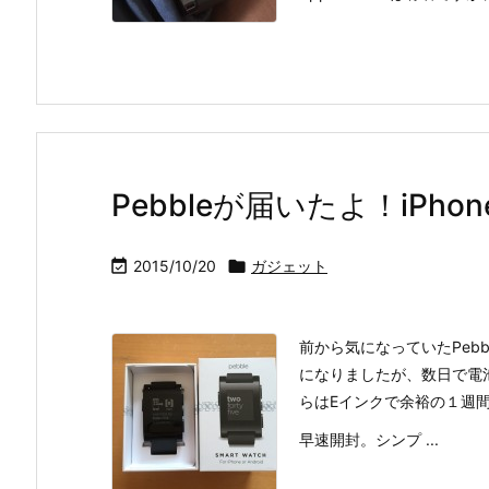
Pebbleが届いたよ！iPh

2015/10/20

ガジェット
前から気になっていたPebb
になりましたが、数日で電
らはEインクで余裕の１週
早速開封。シンプ ...