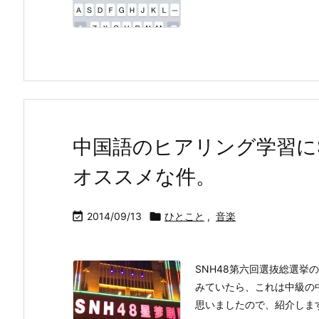
中国語のヒアリング学習に
オススメな件。

2014/09/13

ひとこと
,
音楽
SNH48第六回選抜総選挙の
みていたら、これは中級の
思いましたので、紹介しま