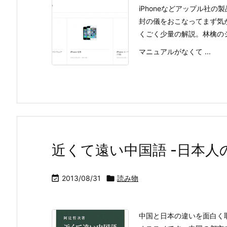
iPhoneなどアップル社
封の儀をおこなってまず気
くごく少量の解説。林檎の
マニュアルがなくて ...
近くて遠い中国語 -日本人

2013/08/31

読み物
中国と日本の違いを面白く