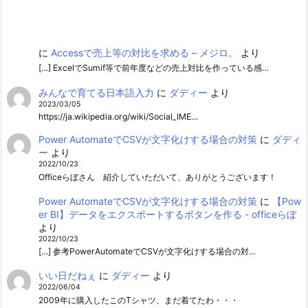
に
Accessで売上等の対比を求める – メジロ。
より
[…] ExcelでSumif等で前年度などの売上対比を作っている感…
みんなで育てる日本語入力
に
ダディー
より
2023/03/05
https://ja.wikipedia.org/wiki/Social_IME…
Power AutomateでCSVが文字化けする場合の対策
に
ダディ
ー
より
2022/10/23
Officeらぼさん 紹介していただいて、ありがとうございます！
Power AutomateでCSVが文字化けする場合の対策
に
【Pow
er BI】データをエクスポートするボタンを作る - officeらぼ
より
2022/10/23
[…] 参考PowerAutomateでCSVが文字化けする場合の対…
いい日だねぇ
に
ダディー
より
2022/06/04
2009年に購入したこのTシャツ、まだ着てたわ・・・