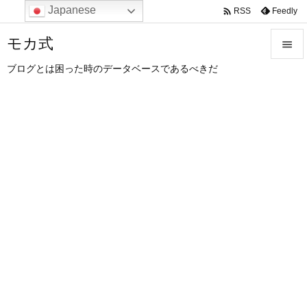
Japanese

Feedly
RSS
モカ式

ブログとは困った時のデータベースであるべきだ

メニュ

サイド

前へ

次へ

検索