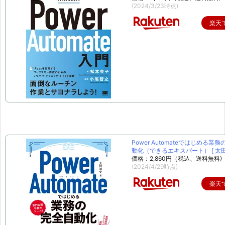
(2024/3/23時点)
楽天
Power Automateではじめる業
動化（できるエキスパート） [ 太田 
価格：2,860円（税込、送料無料)
(2024/4/29時点)
楽天