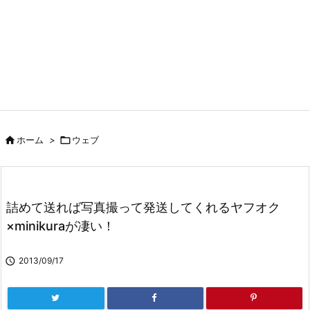

ホーム
>

ウェブ
詰めて送れば写真撮って発送してくれるヤフオク
×minikuraが凄い！

2013/09/17