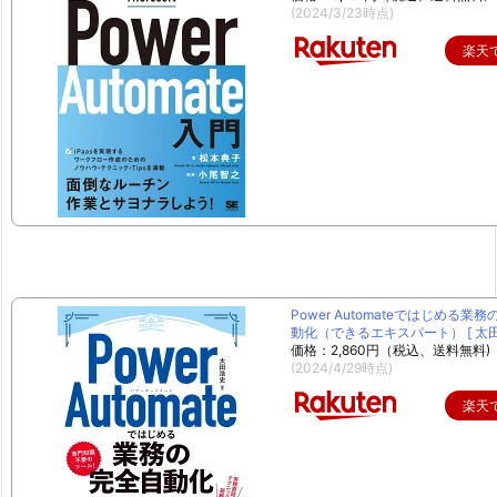
(2024/3/23時点)
楽天
Power Automateではじめる業
動化（できるエキスパート） [ 太田 
価格：2,860円（税込、送料無料)
(2024/4/29時点)
楽天