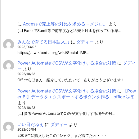
に
Accessで売上等の対比を求める – メジロ。
より
[…] ExcelでSumif等で前年度などの売上対比を作っている感…
みんなで育てる日本語入力
に
ダディー
より
2023/03/05
https://ja.wikipedia.org/wiki/Social_IME…
Power AutomateでCSVが文字化けする場合の対策
に
ダディ
ー
より
2022/10/23
Officeらぼさん 紹介していただいて、ありがとうございます！
Power AutomateでCSVが文字化けする場合の対策
に
【Pow
er BI】データをエクスポートするボタンを作る - officeらぼ
より
2022/10/23
[…] 参考PowerAutomateでCSVが文字化けする場合の対…
いい日だねぇ
に
ダディー
より
2022/06/04
2009年に購入したこのTシャツ、まだ着てたわ・・・