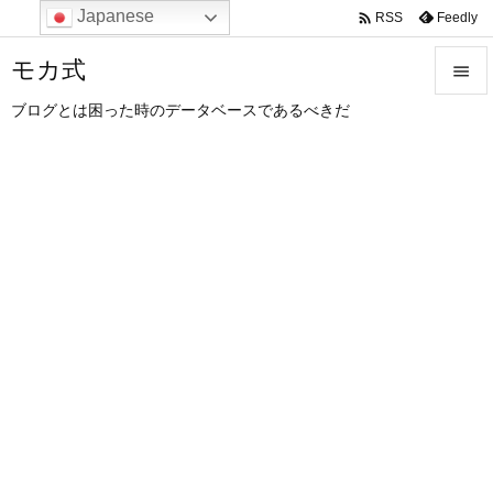
Japanese

Feedly
RSS
モカ式

ブログとは困った時のデータベースであるべきだ

メニュ

サイド

前へ

次へ

検索