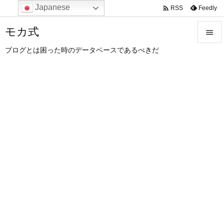
Japanese

Feedly
RSS
モカ式

ブログとは困った時のデータベースであるべきだ

メニュ

サイド

前へ

次へ

検索