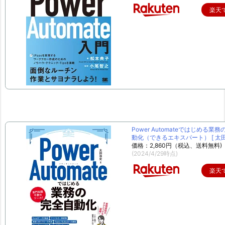
楽天
Power Automateではじめる業
動化（できるエキスパート） [ 太田 
価格：2,860円（税込、送料無料)
(2024/4/29時点)
楽天