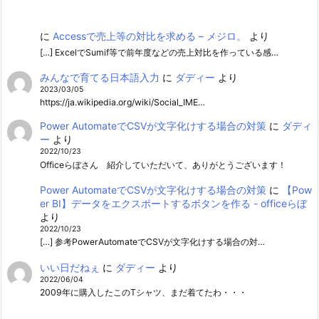
に
Accessで売上等の対比を求める – メジロ。
より
[…] ExcelでSumif等で前年度などの売上対比を作っている感…
みんなで育てる日本語入力
に
ダディー
より
2023/03/05
https://ja.wikipedia.org/wiki/Social_IME…
Power AutomateでCSVが文字化けする場合の対策
に
ダディ
ー
より
2022/10/23
Officeらぼさん 紹介していただいて、ありがとうございます！
Power AutomateでCSVが文字化けする場合の対策
に
【Pow
er BI】データをエクスポートするボタンを作る - officeらぼ
より
2022/10/23
[…] 参考PowerAutomateでCSVが文字化けする場合の対…
いい日だねぇ
に
ダディー
より
2022/06/04
2009年に購入したこのTシャツ、まだ着てたわ・・・