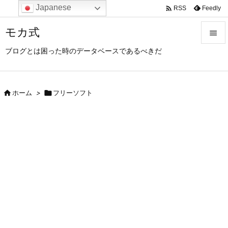
Japanese

Feedly
RSS
モカ式

ブログとは困った時のデータベースであるべきだ

メニュ

サイド

ホーム
>

フリーソフト

前へ

次へ

検索