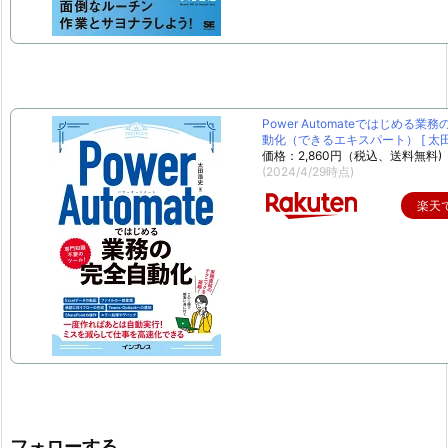
Power Automateではじめる業
動化（できるエキスパート） [ 太田 
価格：2,860円（税込、送料無料)
(2024/4/29時点)
楽天
フォローする