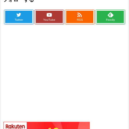

Twitter
YouTube
RSS
Feedly