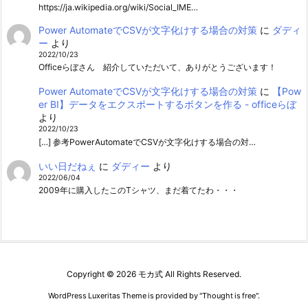
https://ja.wikipedia.org/wiki/Social_IME…
Power AutomateでCSVが文字化けする場合の対策
に
ダディ
ー
より
2022/10/23
Officeらぼさん 紹介していただいて、ありがとうございます！
Power AutomateでCSVが文字化けする場合の対策
に
【Pow
er BI】データをエクスポートするボタンを作る - officeらぼ
より
2022/10/23
[…] 参考PowerAutomateでCSVが文字化けする場合の対…
いい日だねぇ
に
ダディー
より
2022/06/04
2009年に購入したこのTシャツ、まだ着てたわ・・・
Copyright ©
2026
モカ式
All Rights Reserved.
WordPress Luxeritas Theme is provided by "
Thought is free
".