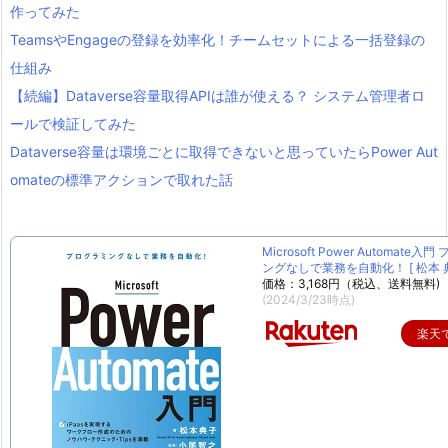
作ってみた
TeamsやEngageの登録を効率化！チームセットによる一括登録の
仕組み
【続編】Dataverse容量取得APIは誰が使える？ システム管理者ロ
ールで検証してみた
Dataverse容量は環境ごとに取得できないと思っていたらPower Aut
omateの標準アクションで取れた話
Microsoft Power Automate入
ングなしで業務を自動化！ [ 松本 典
価格：3,168円（税込、送料無料)
(2024/3/23時点)
楽天