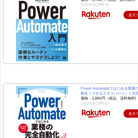
(2024/3/23時点)
楽天
Power Automateではじめる業
動化（できるエキスパート） [ 太田 
価格：2,860円（税込、送料無料)
(2024/4/29時点)
楽天