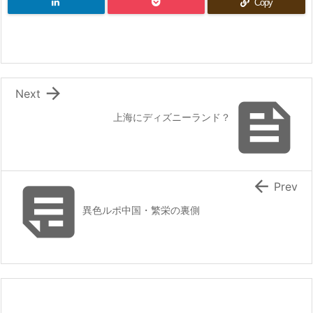
Copy

Next

上海にディズニーランド？


Prev
異色ルポ中国・繁栄の裏側