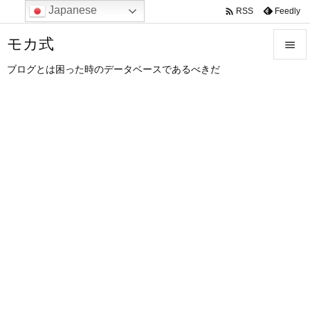
Japanese

Feedly
RSS
モカ式

ブログとは困った時のデータベースであるべきだ

メニュ

サイド

前へ

次へ

検索