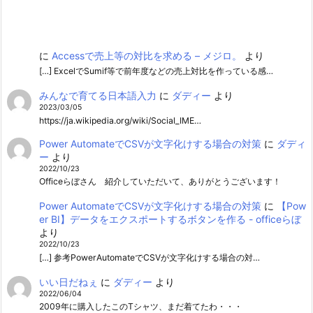
に
Accessで売上等の対比を求める – メジロ。
より
[…] ExcelでSumif等で前年度などの売上対比を作っている感…
みんなで育てる日本語入力
に
ダディー
より
2023/03/05
https://ja.wikipedia.org/wiki/Social_IME…
Power AutomateでCSVが文字化けする場合の対策
に
ダディ
ー
より
2022/10/23
Officeらぼさん 紹介していただいて、ありがとうございます！
Power AutomateでCSVが文字化けする場合の対策
に
【Pow
er BI】データをエクスポートするボタンを作る - officeらぼ
より
2022/10/23
[…] 参考PowerAutomateでCSVが文字化けする場合の対…
いい日だねぇ
に
ダディー
より
2022/06/04
2009年に購入したこのTシャツ、まだ着てたわ・・・