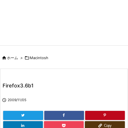

ホーム
>

Macintosh
Firefox3.6b1

2009/11/05
Copy