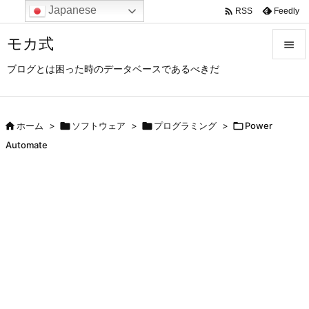
Japanese

Feedly
RSS
モカ式

ブログとは困った時のデータベースであるべきだ

メニュ

サイド

ホーム
>

ソフトウェア
>

プログラミング
>

Power

Automate
前へ

次へ

検索