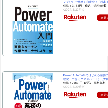
ングなしで業務を自動化！ [ 松本 典
価格：3,168円（税込、送料無料)
(2024/3/23時点)
楽天
Power Automateではじめる業
動化（できるエキスパート） [ 太田 
価格：2,860円（税込、送料無料)
(2024/4/29時点)
楽天