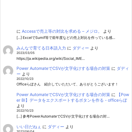
に
Accessで売上等の対比を求める – メジロ。
より
[…] ExcelでSumif等で前年度などの売上対比を作っている感…
みんなで育てる日本語入力
に
ダディー
より
2023/03/05
https://ja.wikipedia.org/wiki/Social_IME…
Power AutomateでCSVが文字化けする場合の対策
に
ダディ
ー
より
2022/10/23
Officeらぼさん 紹介していただいて、ありがとうございます！
Power AutomateでCSVが文字化けする場合の対策
に
【Pow
er BI】データをエクスポートするボタンを作る - officeらぼ
より
2022/10/23
[…] 参考PowerAutomateでCSVが文字化けする場合の対…
いい日だねぇ
に
ダディー
より
2022/06/04