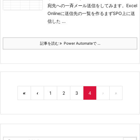
宛先への一斉メール送信をしてみます。
Excel
Onlineに送信先の一覧を作る
まずSPO上に送
信した ...
記事を読む
Power Automateで ...
«
‹
1
2
3
4
›
»