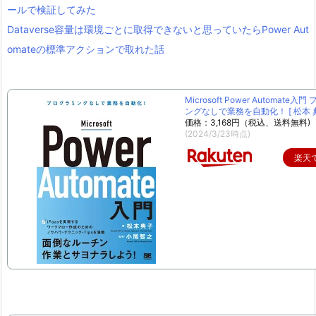
ールで検証してみた
Dataverse容量は環境ごとに取得できないと思っていたらPower Aut
omateの標準アクションで取れた話
Microsoft Power Automate入
ングなしで業務を自動化！ [ 松本 典
価格：3,168円（税込、送料無料)
(2024/3/23時点)
楽天