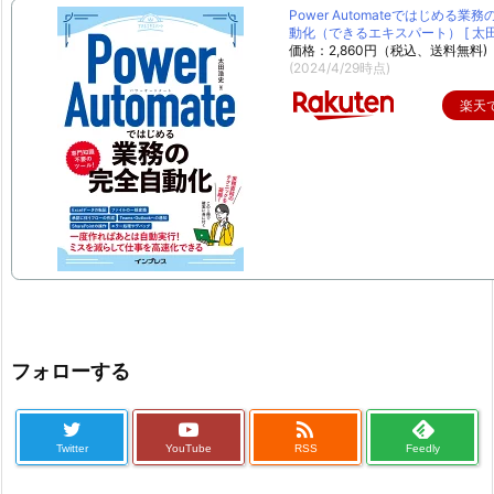
Power Automateではじめる業
動化（できるエキスパート） [ 太田 
価格：2,860円（税込、送料無料)
(2024/4/29時点)
楽天
フォローする

Twitter
YouTube
RSS
Feedly