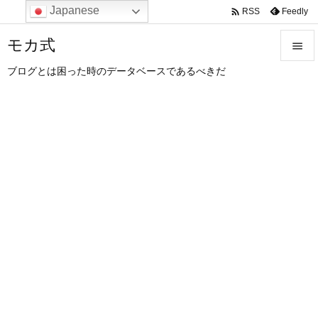
Japanese

Feedly
RSS
モカ式

ブログとは困った時のデータベースであるべきだ

メニュ

サイド

前へ

次へ

検索