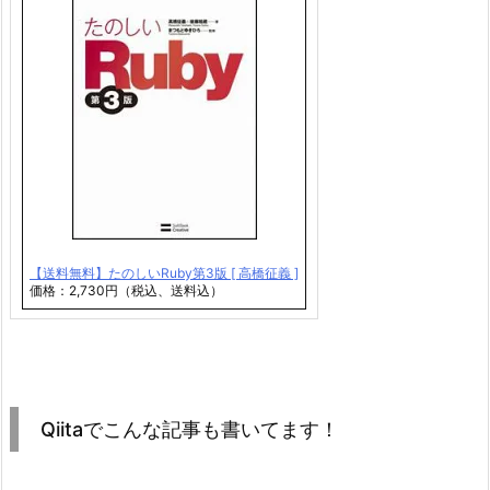
【送料無料】たのしいRuby第3版 [ 高橋征義 ]
価格：2,730円（税込、送料込）
Qiitaでこんな記事も書いてます！