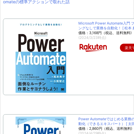
omateの標準アクションで取れた話
Microsoft Power Automate入
ングなしで業務を自動化！ [ 松本 典
価格：3,168円（税込、送料無料)
(2024/3/23時点)
楽天
Power Automateではじめる業
動化（できるエキスパート） [ 太田 
価格：2,860円（税込、送料無料)
(2024/4/29時点)