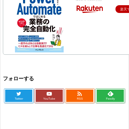
楽天
フォローする

Twitter
YouTube
RSS
Feedly