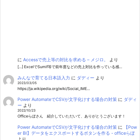
に
Accessで売上等の対比を求める – メジロ。
より
[…] ExcelでSumif等で前年度などの売上対比を作っている感…
みんなで育てる日本語入力
に
ダディー
より
2023/03/05
https://ja.wikipedia.org/wiki/Social_IME…
Power AutomateでCSVが文字化けする場合の対策
に
ダディ
ー
より
2022/10/23
Officeらぼさん 紹介していただいて、ありがとうございます！
Power AutomateでCSVが文字化けする場合の対策
に
【Pow
er BI】データをエクスポートするボタンを作る - officeらぼ
より