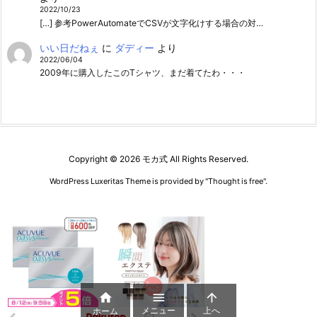
2022/10/23
[…] 参考PowerAutomateでCSVが文字化けする場合の対…
いい日だねぇ
に
ダディー
より
2022/06/04
2009年に購入したこのTシャツ、まだ着てたわ・・・
Copyright ©
2026
モカ式
All Rights Reserved.
WordPress Luxeritas Theme is provided by "
Thought is free
".



メニュー
上へ
ホーム