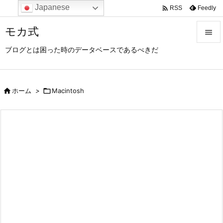
Japanese

Feedly
RSS
モカ式

ブログとは困った時のデータベースであるべきだ

メニュ

サイド

ホーム
>

Macintosh

前へ

次へ

検索