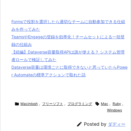
Formsで役割を選択したら適切なチームに自動参加できる仕組
みを作ってみた
TeamsやEngageの登録を効率化！チームセットによる一括登
録の仕組み
【続編】Dataverse容量取得APIは誰が使える？ システム管理
者ロールで検証してみた
Dataverse容量は環境ごとに取得できないと思っていたらPowe
r Automateの標準アクションで取れた話

Macintosh
,
フリーソフト
,
プログラミング

Mac
,
Ruby
,
Windows

Posted by
ダディー