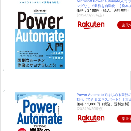
Microsoft Power Automate入
ングなしで業務を自動化！ [ 松本 典
価格：3,168円（税込、送料無料)
(2024/3/23時点)
楽天
Power Automateではじめる業
動化（できるエキスパート） [ 太田 
価格：2,860円（税込、送料無料)
(2024/4/29時点)
楽天