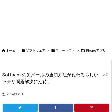

ホーム
>

ソフトウェア
>

フリーソフト
>

iPhoneアプリ
Softbankの(i)メールの通知方法が変わるらしい。バ
ッテリ問題解決に期待。

2014/06/04