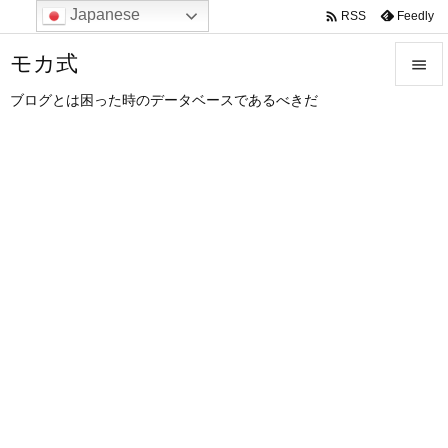
Japanese

Feedly
RSS
モカ式

ブログとは困った時のデータベースであるべきだ

メニュ

サイド

前へ

次へ

検索