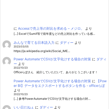
に
Accessで売上等の対比を求める – メジロ。
より
[…] ExcelでSumif等で前年度などの売上対比を作っている感…
みんなで育てる日本語入力
に
ダディー
より
2023/03/05
https://ja.wikipedia.org/wiki/Social_IME…
Power AutomateでCSVが文字化けする場合の対策
に
ダディ
ー
より
2022/10/23
Officeらぼさん 紹介していただいて、ありがとうございます！
Power AutomateでCSVが文字化けする場合の対策
に
【Pow
er BI】データをエクスポートするボタンを作る - officeらぼ
より
2022/10/23
[…] 参考PowerAutomateでCSVが文字化けする場合の対…
いい日だねぇ
に
ダディー
より