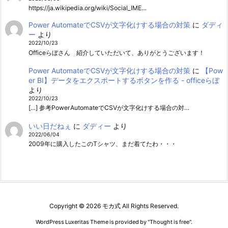
https://ja.wikipedia.org/wiki/Social_IME…
Power AutomateでCSVが文字化けする場合の対策
に
ダディ
ー
より
2022/10/23
Officeらぼさん 紹介していただいて、ありがとうございます！
Power AutomateでCSVが文字化けする場合の対策
に
【Pow
er BI】データをエクスポートするボタンを作る - officeらぼ
より
2022/10/23
[…] 参考PowerAutomateでCSVが文字化けする場合の対…
いい日だねぇ
に
ダディー
より
2022/06/04
2009年に購入したこのTシャツ、まだ着てたわ・・・
Copyright ©
2026
モカ式
All Rights Reserved.
WordPress Luxeritas Theme is provided by "
Thought is free
".