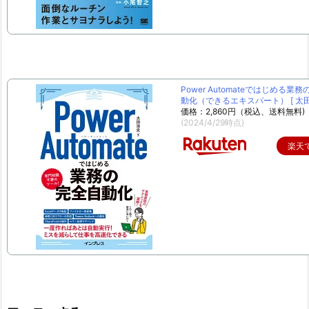
Power Automateではじめる業
動化（できるエキスパート） [ 太田 
価格：2,860円（税込、送料無料)
(2024/4/29時点)
楽天