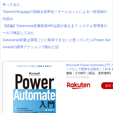
作ってみた
TeamsやEngageの登録を効率化！チームセットによる一括登録の
仕組み
【続編】Dataverse容量取得APIは誰が使える？ システム管理者ロ
ールで検証してみた
Dataverse容量は環境ごとに取得できないと思っていたらPower Aut
omateの標準アクションで取れた話
Microsoft Power Automate入
ングなしで業務を自動化！ [ 松本 典
価格：3,168円（税込、送料無料)
(2024/3/23時点)
楽天