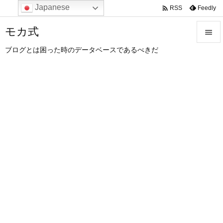
Japanese

Feedly
RSS
モカ式

ブログとは困った時のデータベースであるべきだ

メニュ

サイド

前へ

次へ

検索