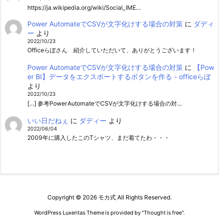
https://ja.wikipedia.org/wiki/Social_IME…
Power AutomateでCSVが文字化けする場合の対策
に
ダディ
ー
より
2022/10/23
Officeらぼさん 紹介していただいて、ありがとうございます！
Power AutomateでCSVが文字化けする場合の対策
に
【Pow
er BI】データをエクスポートするボタンを作る - officeらぼ
より
2022/10/23
[…] 参考PowerAutomateでCSVが文字化けする場合の対…
いい日だねぇ
に
ダディー
より
2022/06/04
2009年に購入したこのTシャツ、まだ着てたわ・・・
Copyright ©
2026
モカ式
All Rights Reserved.
WordPress Luxeritas Theme is provided by "
Thought is free
".