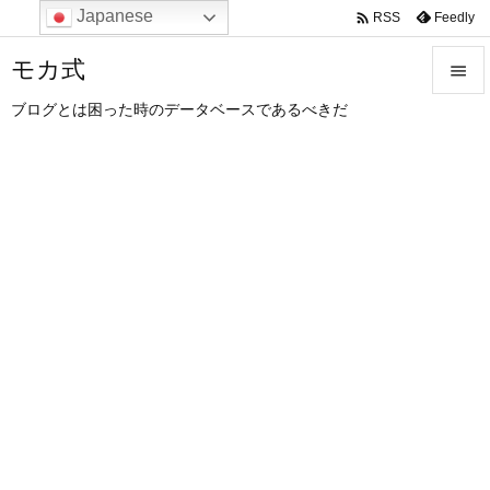
Japanese

Feedly
RSS
モカ式

ブログとは困った時のデータベースであるべきだ

メニュ

サイド

前へ

次へ

検索