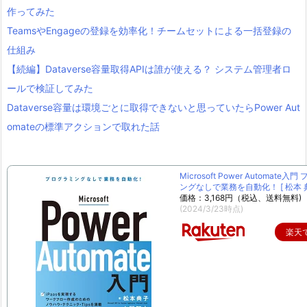
作ってみた
TeamsやEngageの登録を効率化！チームセットによる一括登録の
仕組み
【続編】Dataverse容量取得APIは誰が使える？ システム管理者ロ
ールで検証してみた
Dataverse容量は環境ごとに取得できないと思っていたらPower Aut
omateの標準アクションで取れた話
Microsoft Power Automate入
ングなしで業務を自動化！ [ 松本 典
価格：3,168円（税込、送料無料)
(2024/3/23時点)
楽天