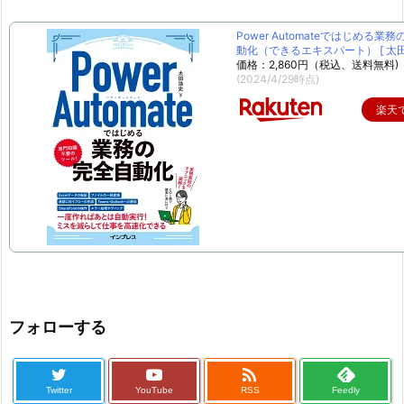
Power Automateではじめる業
動化（できるエキスパート） [ 太田 
価格：2,860円（税込、送料無料)
(2024/4/29時点)
楽天
フォローする

Twitter
YouTube
RSS
Feedly