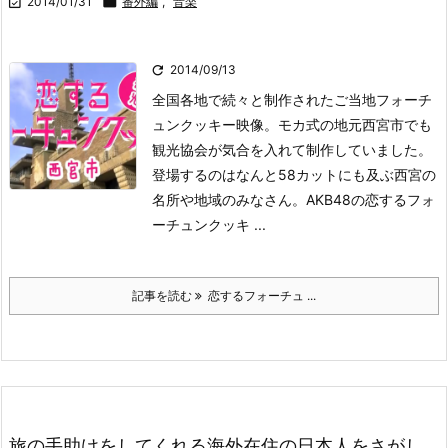

2014/01/31

番外編
,
音楽

2014/09/13
全国各地で続々と制作されたご当地フォーチ
ュンクッキー映像。モカ式の地元西宮市でも
観光協会が気合を入れて制作していました。
登場するのはなんと58カットにも及ぶ西宮の
名所や地域のみなさん。AKB48の恋するフォ
ーチュンクッキ ...
記事を読む
恋するフォーチュ ...
旅の手助けをしてくれる海外在住の日本人をさがし