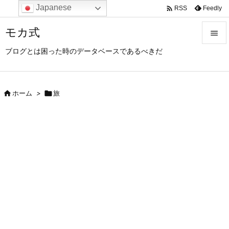
Japanese

Feedly
RSS
モカ式

ブログとは困った時のデータベースであるべきだ

メニュ

サイド

ホーム
>

旅

前へ

次へ

検索