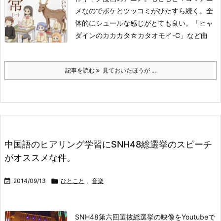
メなのでボケとツッコミがひたすら続く。全
体的にシュールな感じがとても良い。
「ヒャ
ダインのカカカタ☆カタオモイ-C」など曲
記事を読む
見ておいたほうが ...
中国語のヒアリング学習にSNH48総選挙のスピーチ
がオススメな件。

2014/09/13

ひとこと
,
音楽
SNH48第六回選抜総選挙の映像をYoutubeで