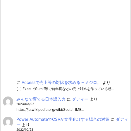
に
Accessで売上等の対比を求める – メジロ。
より
[…] ExcelでSumif等で前年度などの売上対比を作っている感…
みんなで育てる日本語入力
に
ダディー
より
2023/03/05
https://ja.wikipedia.org/wiki/Social_IME…
Power AutomateでCSVが文字化けする場合の対策
に
ダディ
ー
より
2022/10/23