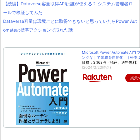
【続編】Dataverse容量取得APIは誰が使える？ システム管理者ロ
ールで検証してみた
Dataverse容量は環境ごとに取得できないと思っていたらPower Aut
omateの標準アクションで取れた話
Microsoft Power Automate入
ングなしで業務を自動化！ [ 松本 典
価格：3,168円（税込、送料無料)
(2024/3/23時点)
楽天