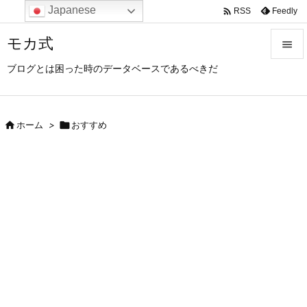
Japanese

Feedly
RSS
モカ式

ブログとは困った時のデータベースであるべきだ

メニュ

サイド

ホーム
>

おすすめ

前へ

次へ

検索