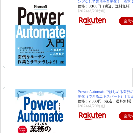
ングなしで業務を自動化！ [ 松本 典
価格：3,168円（税込、送料無料)
(2024/3/23時点)
楽天
Power Automateではじめる業
動化（できるエキスパート） [ 太田 
価格：2,860円（税込、送料無料)
(2024/4/29時点)
楽天