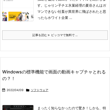
す。
じゃりン子チエ
氷菓
経理の夏谷さんはガ
マンできない
社畜が異世界に飛ばされたと思
ったらホワイト企業 ...
記事を読む
ピッコマで無料で ...
Windowsの標準機能で画面の動画キャプチャとれる
の？！

2022/04/09

ソフトウェア
まったく知らなかったので驚き！しかも、特