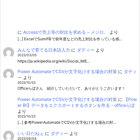
に
Accessで売上等の対比を求める – メジロ。
より
[…] ExcelでSumif等で前年度などの売上対比を作っている感…
みんなで育てる日本語入力
に
ダディー
より
2023/03/05
https://ja.wikipedia.org/wiki/Social_IME…
Power AutomateでCSVが文字化けする場合の対策
に
ダディ
ー
より
2022/10/23
Officeらぼさん 紹介していただいて、ありがとうございます！
Power AutomateでCSVが文字化けする場合の対策
に
【Pow
er BI】データをエクスポートするボタンを作る - officeらぼ
より
2022/10/23
[…] 参考PowerAutomateでCSVが文字化けする場合の対…
いい日だねぇ
に
ダディー
より
2022/06/04