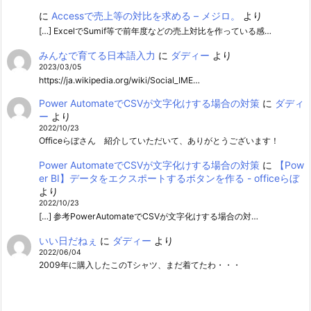
に
Accessで売上等の対比を求める – メジロ。
より
[…] ExcelでSumif等で前年度などの売上対比を作っている感…
みんなで育てる日本語入力
に
ダディー
より
2023/03/05
https://ja.wikipedia.org/wiki/Social_IME…
Power AutomateでCSVが文字化けする場合の対策
に
ダディ
ー
より
2022/10/23
Officeらぼさん 紹介していただいて、ありがとうございます！
Power AutomateでCSVが文字化けする場合の対策
に
【Pow
er BI】データをエクスポートするボタンを作る - officeらぼ
より
2022/10/23
[…] 参考PowerAutomateでCSVが文字化けする場合の対…
いい日だねぇ
に
ダディー
より
2022/06/04
2009年に購入したこのTシャツ、まだ着てたわ・・・