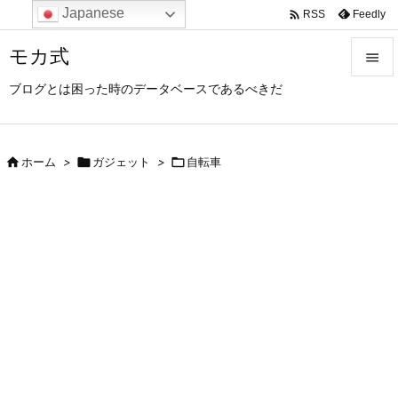
Japanese

Feedly
RSS
モカ式

ブログとは困った時のデータベースであるべきだ

メニュ

サイド

ホーム
>

ガジェット
>

自転車

前へ

次へ

検索