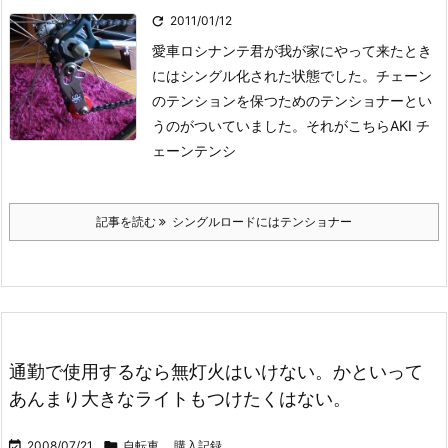

2011/01/12
愛車ロシナンテ君が我が家にやって来たとき
にはシングル化された状態でした。
チェーン
のテンションを保つためのテンショナーとい
うのがついていました。
それがこちら
AKI チ
ェーンテンシ
記事を読む
シングルロードにはテンショナー
通勤で使用するなら無灯火はいけない。かといって
あんまり大きなライトもつけたくはない。

2008/07/21

自転車
,
購入記録