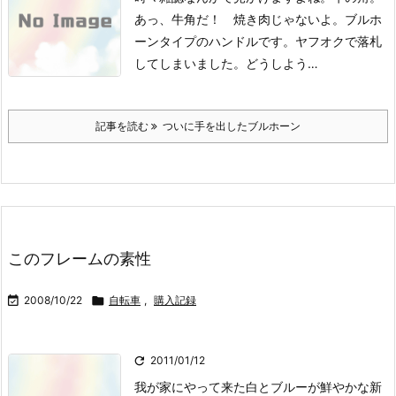
あっ、牛角だ！ 焼き肉じゃないよ。
ブルホ
ーンタイプのハンドルです。ヤフオクで落札
してしまいました。
どうしよう…
記事を読む
ついに手を出したブルホーン
このフレームの素性

2008/10/22

自転車
,
購入記録

2011/01/12
我が家にやって来た白とブルーが鮮やかな新