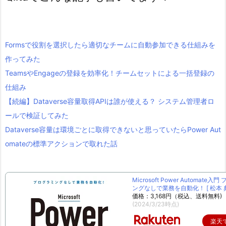
Formsで役割を選択したら適切なチームに自動参加できる仕組みを
作ってみた
TeamsやEngageの登録を効率化！チームセットによる一括登録の
仕組み
【続編】Dataverse容量取得APIは誰が使える？ システム管理者ロ
ールで検証してみた
Dataverse容量は環境ごとに取得できないと思っていたらPower Aut
omateの標準アクションで取れた話
Microsoft Power Automate入
ングなしで業務を自動化！ [ 松本 典
価格：3,168円（税込、送料無料)
(2024/3/23時点)
楽天