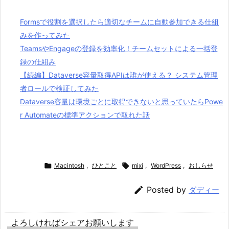
Formsで役割を選択したら適切なチームに自動参加できる仕組
みを作ってみた
TeamsやEngageの登録を効率化！チームセットによる一括登
録の仕組み
【続編】Dataverse容量取得APIは誰が使える？ システム管理
者ロールで検証してみた
Dataverse容量は環境ごとに取得できないと思っていたらPowe
r Automateの標準アクションで取れた話

Macintosh
,
ひとこと

mixi
,
WordPress
,
おしらせ

Posted by
ダディー
よろしければシェアお願いします