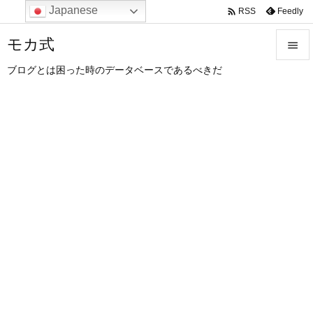
Japanese

Feedly
RSS
モカ式

ブログとは困った時のデータベースであるべきだ

メニュ

サイド

前へ

次へ

検索