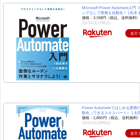
Microsoft Power Automate入
ングなしで業務を自動化！ [ 松本 典
価格：3,168円（税込、送料無料)
(2024/3/23時点)
楽天
Power Automateではじめる業
動化（できるエキスパート） [ 太田 
価格：2,860円（税込、送料無料)
(2024/4/29時点)
楽天