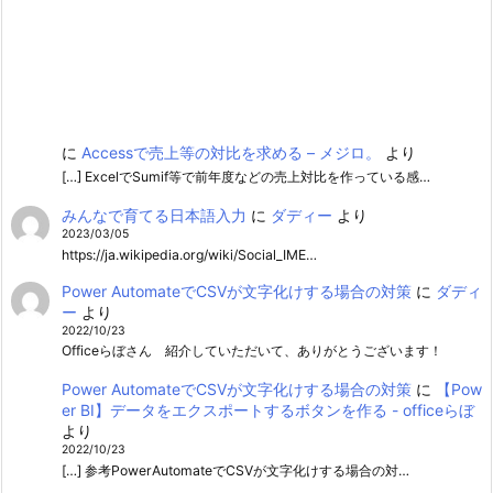
に
Accessで売上等の対比を求める – メジロ。
より
[…] ExcelでSumif等で前年度などの売上対比を作っている感…
みんなで育てる日本語入力
に
ダディー
より
2023/03/05
https://ja.wikipedia.org/wiki/Social_IME…
Power AutomateでCSVが文字化けする場合の対策
に
ダディ
ー
より
2022/10/23
Officeらぼさん 紹介していただいて、ありがとうございます！
Power AutomateでCSVが文字化けする場合の対策
に
【Pow
er BI】データをエクスポートするボタンを作る - officeらぼ
より
2022/10/23
[…] 参考PowerAutomateでCSVが文字化けする場合の対…