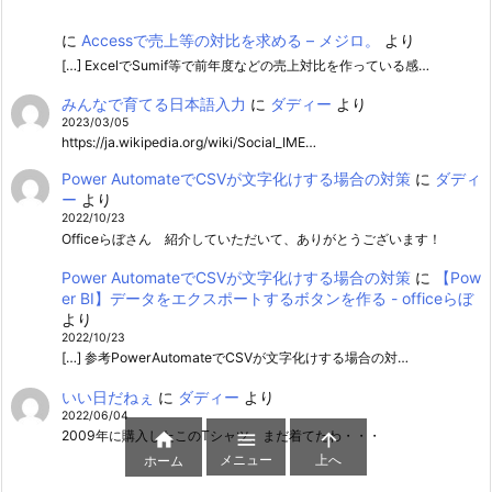
に
Accessで売上等の対比を求める – メジロ。
より
[…] ExcelでSumif等で前年度などの売上対比を作っている感…
みんなで育てる日本語入力
に
ダディー
より
2023/03/05
https://ja.wikipedia.org/wiki/Social_IME…
Power AutomateでCSVが文字化けする場合の対策
に
ダディ
ー
より
2022/10/23
Officeらぼさん 紹介していただいて、ありがとうございます！
Power AutomateでCSVが文字化けする場合の対策
に
【Pow
er BI】データをエクスポートするボタンを作る - officeらぼ
より
2022/10/23
[…] 参考PowerAutomateでCSVが文字化けする場合の対…
いい日だねぇ
に
ダディー
より
2022/06/04
2009年に購入したこのTシャツ、まだ着てたわ・・・



メニュー
上へ
ホーム