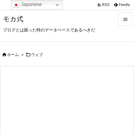
Japanese

Feedly
RSS
モカ式

ブログとは困った時のデータベースであるべきだ

メニュ

サイド

ホーム
>

ウェブ

前へ

次へ

検索