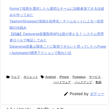
Formsで役割を選択したら適切なチームに自動参加できる仕組
みを作ってみた
TeamsやEngageの登録を効率化！チームセットによる一括登
録の仕組み
【続編】Dataverse容量取得APIは誰が使える？ システム管理
者ロールで検証してみた
Dataverse容量は環境ごとに取得できないと思っていたらPowe
r Automateの標準アクションで取れた話

ウェブ
,
ガジェット

Android
,
iPhone
,
Pogoplug
,
サービス
,
ハードウェア
,
バックアップ
,
動画

Posted by
ダディー