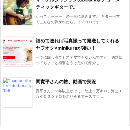
ティックギターで。
かっこえーーー！の一言に尽きます。 ギター一本
でこんなの弾かれたら、イチコロです ...
詰めて送れば写真撮って発送してくれる
ヤフオク×minikuraが凄い！
べつに回し者でもステマでもないんですが、偶然知
ってちょっと衝撃をうけたので紹介し ...
間寛平さんの旅、動画で実況
寛平さん、２年以上かけて、陸上２万キロ、海上１
万６０００キロを走りきるアースマラ ...