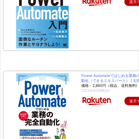
楽天
Power Automateではじめる業
動化（できるエキスパート） [ 太田 
価格：2,860円（税込、送料無料)
(2024/4/29時点)
楽天