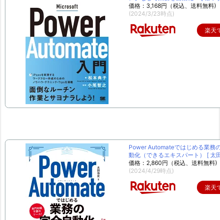
価格：3,168円（税込、送料無料)
(2024/3/23時点)
楽天
Power Automateではじめる業
動化（できるエキスパート） [ 太田 
価格：2,860円（税込、送料無料)
(2024/4/29時点)
楽天