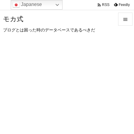
Japanese

Feedly
RSS
モカ式

ブログとは困った時のデータベースであるべきだ

メニュ

サイド

前へ

次へ

検索