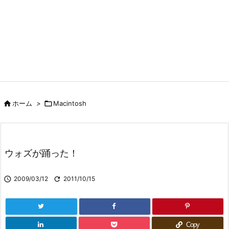

ホーム
>

Macintosh
ウォズが踊った！

2009/03/12

2011/10/15
Copy