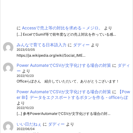
に
Accessで売上等の対比を求める – メジロ。
より
[…] ExcelでSumif等で前年度などの売上対比を作っている感…
みんなで育てる日本語入力
に
ダディー
より
2023/03/05
https://ja.wikipedia.org/wiki/Social_IME…
Power AutomateでCSVが文字化けする場合の対策
に
ダディ
ー
より
2022/10/23
Officeらぼさん 紹介していただいて、ありがとうございます！
Power AutomateでCSVが文字化けする場合の対策
に
【Pow
er BI】データをエクスポートするボタンを作る - officeらぼ
より
2022/10/23
[…] 参考PowerAutomateでCSVが文字化けする場合の対…
いい日だねぇ
に
ダディー
より
2022/06/04