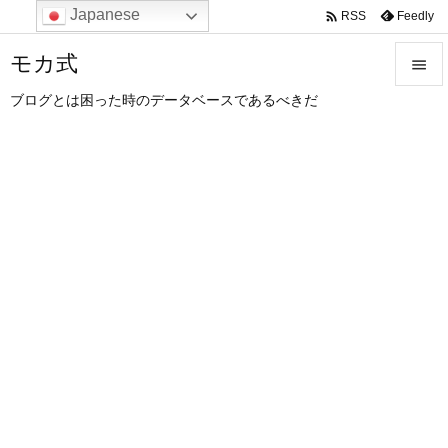
Japanese

Feedly
RSS
モカ式

ブログとは困った時のデータベースであるべきだ

メニュ

サイド

前へ

次へ

検索