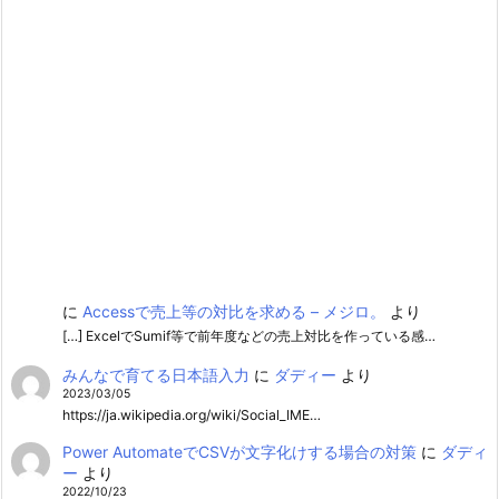
に
Accessで売上等の対比を求める – メジロ。
より
[…] ExcelでSumif等で前年度などの売上対比を作っている感…
みんなで育てる日本語入力
に
ダディー
より
2023/03/05
https://ja.wikipedia.org/wiki/Social_IME…
Power AutomateでCSVが文字化けする場合の対策
に
ダディ
ー
より
2022/10/23