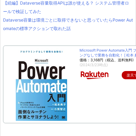
【続編】Dataverse容量取得APIは誰が使える？ システム管理者ロ
ールで検証してみた
Dataverse容量は環境ごとに取得できないと思っていたらPower Aut
omateの標準アクションで取れた話
Microsoft Power Automate入
ングなしで業務を自動化！ [ 松本 典
価格：3,168円（税込、送料無料)
(2024/3/23時点)
楽天