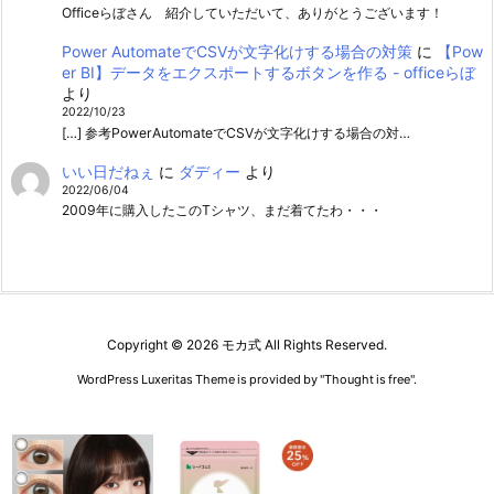
Officeらぼさん 紹介していただいて、ありがとうございます！
Power AutomateでCSVが文字化けする場合の対策
に
【Pow
er BI】データをエクスポートするボタンを作る - officeらぼ
より
2022/10/23
[…] 参考PowerAutomateでCSVが文字化けする場合の対…
いい日だねぇ
に
ダディー
より
2022/06/04
2009年に購入したこのTシャツ、まだ着てたわ・・・
Copyright ©
2026
モカ式
All Rights Reserved.
WordPress Luxeritas Theme is provided by "
Thought is free
".