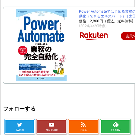
Power Automateではじめる業
動化（できるエキスパート） [ 太田 
価格：2,860円（税込、送料無料)
(2024/4/29時点)
楽天
フォローする

Twitter
YouTube
RSS
Feedly