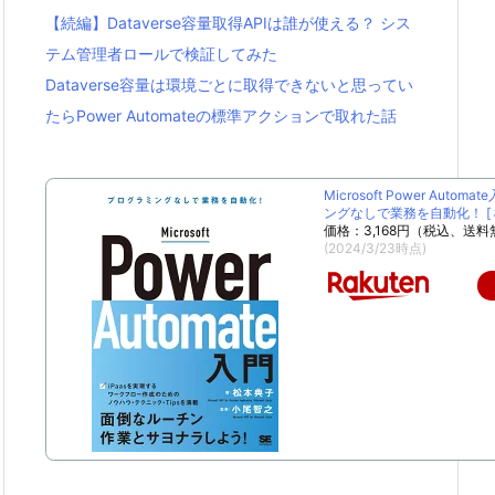
【続編】Dataverse容量取得APIは誰が使える？ シス
テム管理者ロールで検証してみた
Dataverse容量は環境ごとに取得できないと思ってい
たらPower Automateの標準アクションで取れた話
Microsoft Power Autom
ングなしで業務を自動化！ [ 松
価格：3,168円（税込、送料
(2024/3/23時点)