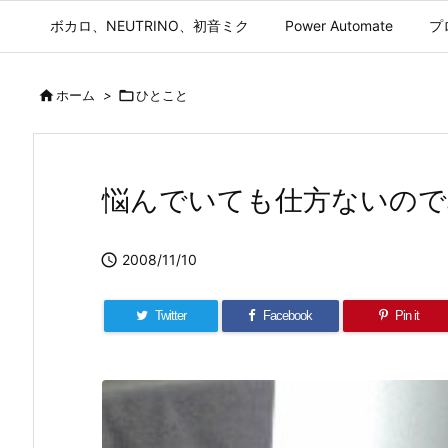
ボカロ、NEUTRINO、初音ミク
Power Automate
プ

ホーム
>

ひとこと
悩んでいても仕方ないので

2008/11/10
Twitter
Facebook
Pin it