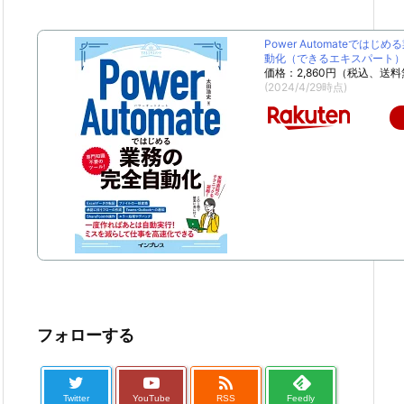
Power Automateではじ
動化（できるエキスパート） [
価格：2,860円（税込、送料
(2024/4/29時点)
フォローする

Twitter
YouTube
RSS
Feedly