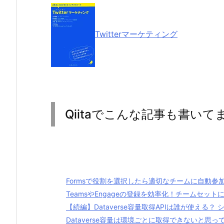
Twitterマーケティング
Qiitaでこんな記事も書いて
Formsで役割を選択したら適切なチームに自動参
TeamsやEngageの登録を効率化！チームセッ
【続編】Dataverse容量取得APIは誰が使える
Dataverse容量は環境ごとに取得できないと思って