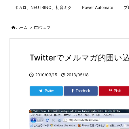
ボカロ、NEUTRINO、初音ミク
Power Automate
プ

ホーム
>

ウェブ
Twitterでメルマガ的囲

2010/03/15

2013/05/18
Twitter
Facebook
Pin it