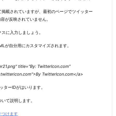
て掲載されていますが、最初のページでツイッター
内容が反映されていません。
クスに入力しましょう。
MLが自分用にカスタマイズされます。
r21.png" title="By: TwitterIcon.com"
twittericon.com">By TwitterIcon.com</a>
イッターIDがはいります。
ついて説明します。
りつけます