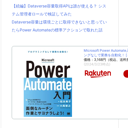
【続編】Dataverse容量取得APIは誰が使える？ シス
テム管理者ロールで検証してみた
Dataverse容量は環境ごとに取得できないと思ってい
たらPower Automateの標準アクションで取れた話
Microsoft Power Autom
ングなしで業務を自動化！ [ 松
価格：3,168円（税込、送料
(2024/3/23時点)