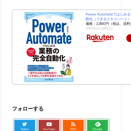
Power Automateではじ
動化（できるエキスパート） [
価格：2,860円（税込、送料
(2024/4/29時点)
フォローする

Twitter
YouTube
RSS
Feedly