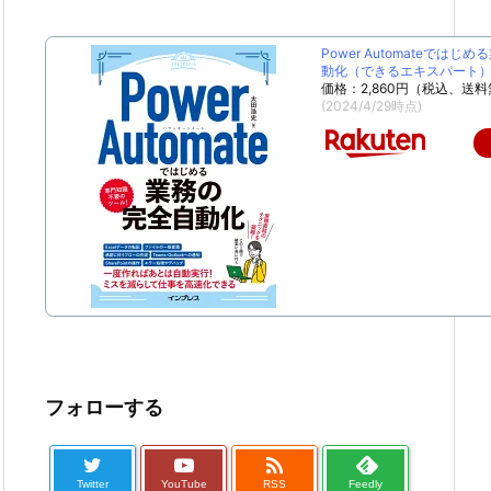
Power Automateではじ
動化（できるエキスパート） [
価格：2,860円（税込、送料
(2024/4/29時点)
フォローする

Twitter
YouTube
RSS
Feedly