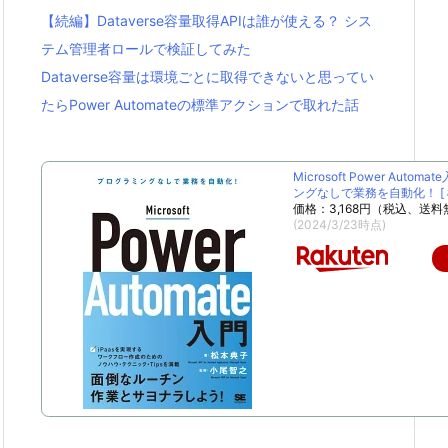
【続編】Dataverse容量取得APIは誰が使える？ シス
テム管理者ロールで検証してみた
Dataverse容量は環境ごとに取得できないと思ってい
たらPower Automateの標準アクションで取れた話
Microsoft Power Autom
ングなしで業務を自動化！ [ 松
価格：3,168円（税込、送料
(2024/3/23時点)