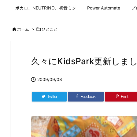
ボカロ、NEUTRINO、初音ミク
Power Automate
プ

ホーム
>

ひとこと
久々にKidsPark更新しま

2009/09/08
Twitter
Facebook
Pin it