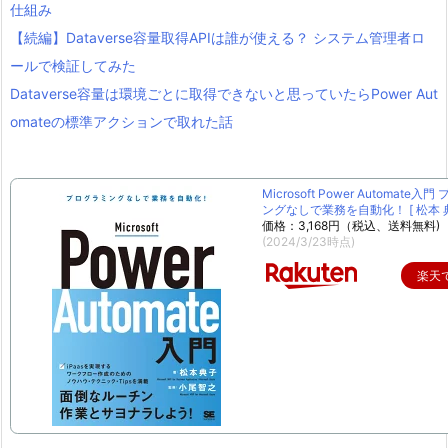
仕組み
【続編】Dataverse容量取得APIは誰が使える？ システム管理者ロ
ールで検証してみた
Dataverse容量は環境ごとに取得できないと思っていたらPower Aut
omateの標準アクションで取れた話
Microsoft Power Automate入
ングなしで業務を自動化！ [ 松本 典
価格：3,168円（税込、送料無料)
(2024/3/23時点)
楽天