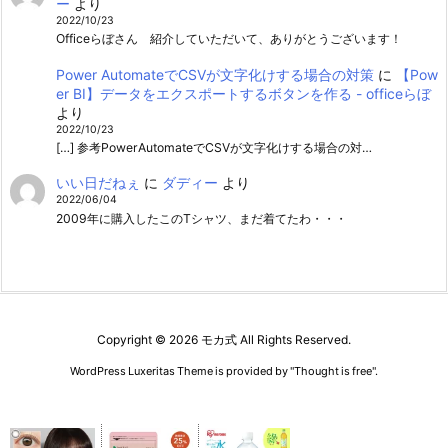
ー
より
2022/10/23
Officeらぼさん 紹介していただいて、ありがとうございます！
Power AutomateでCSVが文字化けする場合の対策
に
【Pow
er BI】データをエクスポートするボタンを作る - officeらぼ
より
2022/10/23
[…] 参考PowerAutomateでCSVが文字化けする場合の対…
いい日だねぇ
に
ダディー
より
2022/06/04
2009年に購入したこのTシャツ、まだ着てたわ・・・
Copyright ©
2026
モカ式
All Rights Reserved.
WordPress Luxeritas Theme is provided by "
Thought is free
".