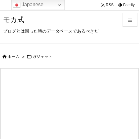
Japanese

Feedly
RSS
モカ式

ブログとは困った時のデータベースであるべきだ

メニュ

サイド

ホーム
>

ガジェット

前へ

次へ

検索