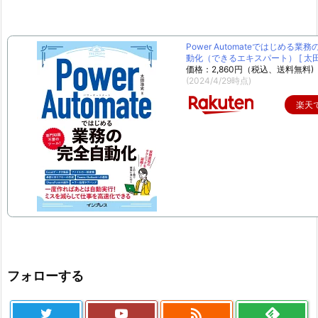
Power Automateではじめる業
動化（できるエキスパート） [ 太田 
価格：2,860円（税込、送料無料)
(2024/4/29時点)
楽天
フォローする
