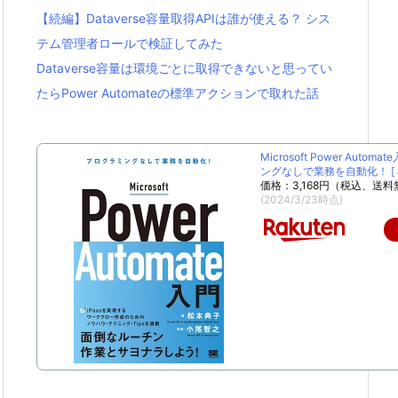
【続編】Dataverse容量取得APIは誰が使える？ シス
テム管理者ロールで検証してみた
Dataverse容量は環境ごとに取得できないと思ってい
たらPower Automateの標準アクションで取れた話
Microsoft Power Autom
ングなしで業務を自動化！ [ 松
価格：3,168円（税込、送料
(2024/3/23時点)