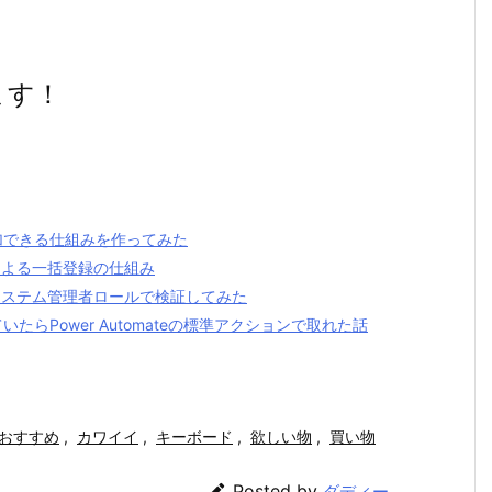
ます！
加できる仕組みを作ってみた
トによる一括登録の仕組み
？ システム管理者ロールで検証してみた
いたらPower Automateの標準アクションで取れた話
おすすめ
,
カワイイ
,
キーボード
,
欲しい物
,
買い物

Posted by
ダディー