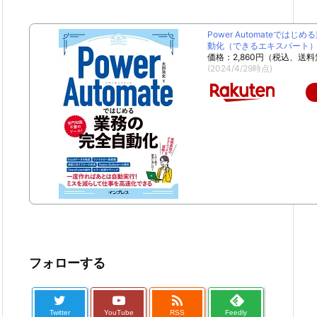
Power Automateではじ
動化（できるエキスパート） [
価格：2,860円（税込、送料
(2024/4/29時点)
フォローする

Twitter
YouTube
RSS
Feedly