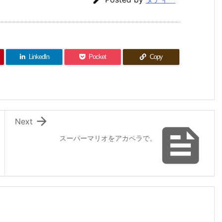
LinkedIn
Pocket
Copy

Next

スーパーマリオをアカペラで。