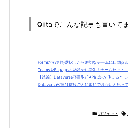
Qiitaでこんな記事も書いて
Formsで役割を選択したら適切なチームに自動参
TeamsやEngageの登録を効率化！チームセッ
【続編】Dataverse容量取得APIは誰が使える
Dataverse容量は環境ごとに取得できないと思って

ガジェット
