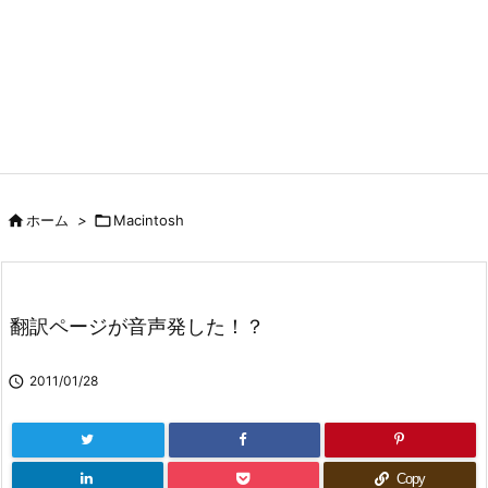

ホーム
>

Macintosh
翻訳ページが音声発した！？

2011/01/28
Copy