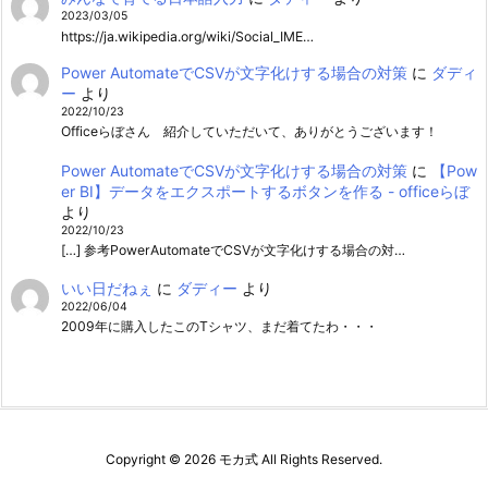
2023/03/05
https://ja.wikipedia.org/wiki/Social_IME…
Power AutomateでCSVが文字化けする場合の対策
に
ダディ
ー
より
2022/10/23
Officeらぼさん 紹介していただいて、ありがとうございます！
Power AutomateでCSVが文字化けする場合の対策
に
【Pow
er BI】データをエクスポートするボタンを作る - officeらぼ
より
2022/10/23
[…] 参考PowerAutomateでCSVが文字化けする場合の対…
いい日だねぇ
に
ダディー
より
2022/06/04
2009年に購入したこのTシャツ、まだ着てたわ・・・
Copyright ©
2026
モカ式
All Rights Reserved.