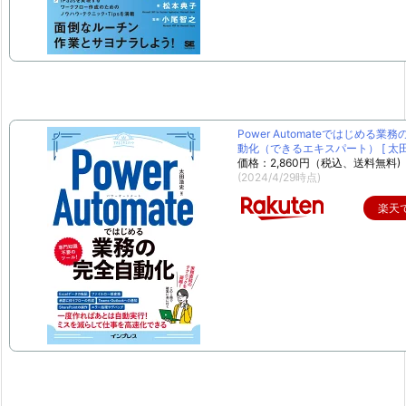
Power Automateではじめる業
動化（できるエキスパート） [ 太田 
価格：2,860円（税込、送料無料)
(2024/4/29時点)
楽天