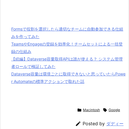
Formsで役割を選択したら適切なチームに自動参加できる仕組
みを作ってみた
TeamsやEngageの登録を効率化！チームセットによる一括登
録の仕組み
【続編】Dataverse容量取得APIは誰が使える？ システム管理
者ロールで検証してみた
Dataverse容量は環境ごとに取得できないと思っていたらPowe
r Automateの標準アクションで取れた話

Macintosh

Google

Posted by
ダディー