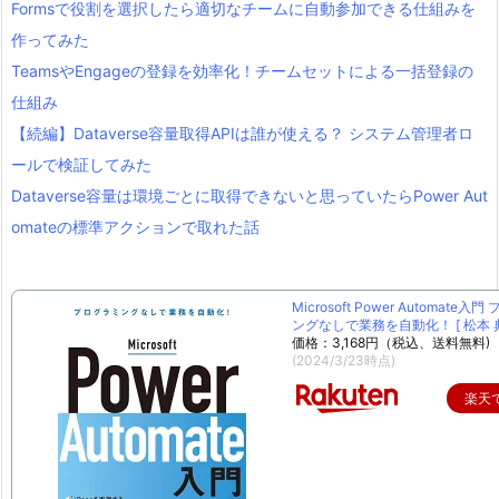
Formsで役割を選択したら適切なチームに自動参加できる仕組みを
作ってみた
TeamsやEngageの登録を効率化！チームセットによる一括登録の
仕組み
【続編】Dataverse容量取得APIは誰が使える？ システム管理者ロ
ールで検証してみた
Dataverse容量は環境ごとに取得できないと思っていたらPower Aut
omateの標準アクションで取れた話
Microsoft Power Automate入
ングなしで業務を自動化！ [ 松本 典
価格：3,168円（税込、送料無料)
(2024/3/23時点)
楽天