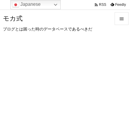
Japanese

Feedly
RSS
モカ式

ブログとは困った時のデータベースであるべきだ

メニュ

サイド

前へ

次へ

検索