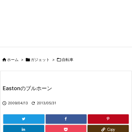

ホーム
>

ガジェット
>

自転車
Eastonのブルホーン

2009/04/13

2013/05/31
Copy