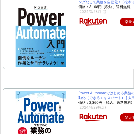
ングなしで業務を自動化！ [ 松本 典
価格：3,168円（税込、送料無料)
(2024/3/23時点)
楽天
Power Automateではじめる業
動化（できるエキスパート） [ 太田 
価格：2,860円（税込、送料無料)
(2024/4/29時点)
楽天