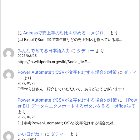
に
Accessで売上等の対比を求める – メジロ。
より
[…] ExcelでSumif等で前年度などの売上対比を作っている感…
みんなで育てる日本語入力
に
ダディー
より
2023/03/05
https://ja.wikipedia.org/wiki/Social_IME…
Power AutomateでCSVが文字化けする場合の対策
に
ダディ
ー
より
2022/10/23
Officeらぼさん 紹介していただいて、ありがとうございます！
Power AutomateでCSVが文字化けする場合の対策
に
【Pow
er BI】データをエクスポートするボタンを作る - officeらぼ
より
2022/10/23
[…] 参考PowerAutomateでCSVが文字化けする場合の対…
いい日だねぇ
に
ダディー
より
2022/06/04