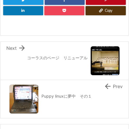
Copy

Next
コーラスのページ リニューアル

Prev
Puppy linuxに夢中 その１