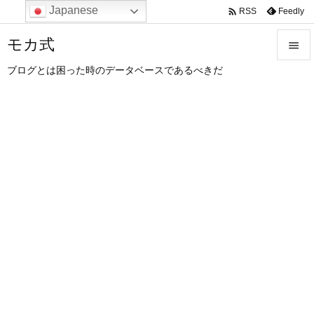
Japanese

Feedly
RSS
モカ式

ブログとは困った時のデータベースであるべきだ

メニュ

サイド

前へ

次へ

検索