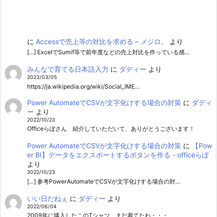
に
Accessで売上等の対比を求める – メジロ。
より
[…] ExcelでSumif等で前年度などの売上対比を作っている感…
みんなで育てる日本語入力
に
ダディー
より
2023/03/05
https://ja.wikipedia.org/wiki/Social_IME…
Power AutomateでCSVが文字化けする場合の対策
に
ダディ
ー
より
2022/10/23
Officeらぼさん 紹介していただいて、ありがとうございます！
Power AutomateでCSVが文字化けする場合の対策
に
【Pow
er BI】データをエクスポートするボタンを作る - officeらぼ
より
2022/10/23
[…] 参考PowerAutomateでCSVが文字化けする場合の対…
いい日だねぇ
に
ダディー
より
2022/06/04
2009年に購入したこのTシャツ、まだ着てたわ・・・