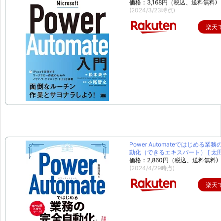
価格：3,168円（税込、送料無料)
(2024/3/23時点)
楽天
Power Automateではじめる業
動化（できるエキスパート） [ 太田 
価格：2,860円（税込、送料無料)
(2024/4/29時点)
楽天