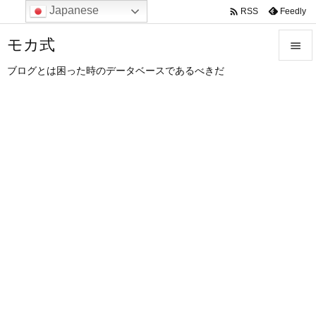
Japanese

Feedly
RSS
モカ式

ブログとは困った時のデータベースであるべきだ

メニュ

サイド

前へ

次へ

検索