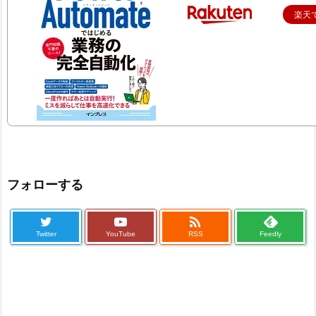
楽天
フォローする

Twitter
YouTube
RSS
Feedly