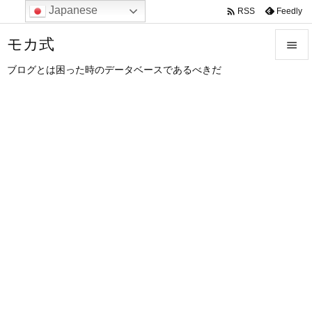
Japanese

Feedly
RSS
モカ式

ブログとは困った時のデータベースであるべきだ

メニュ

サイド

前へ

次へ

検索