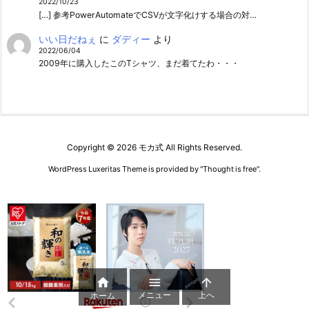
2022/10/23
[…] 参考PowerAutomateでCSVが文字化けする場合の対…
いい日だねぇ
に
ダディー
より
2022/06/04
2009年に購入したこのTシャツ、まだ着てたわ・・・
Copyright ©
2026
モカ式
All Rights Reserved.
WordPress Luxeritas Theme is provided by "
Thought is free
".



メニュー
上へ
ホーム