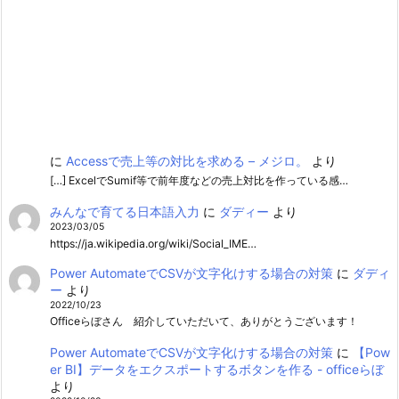
に
Accessで売上等の対比を求める – メジロ。
より
[…] ExcelでSumif等で前年度などの売上対比を作っている感…
みんなで育てる日本語入力
に
ダディー
より
2023/03/05
https://ja.wikipedia.org/wiki/Social_IME…
Power AutomateでCSVが文字化けする場合の対策
に
ダディ
ー
より
2022/10/23
Officeらぼさん 紹介していただいて、ありがとうございます！
Power AutomateでCSVが文字化けする場合の対策
に
【Pow
er BI】データをエクスポートするボタンを作る - officeらぼ
より