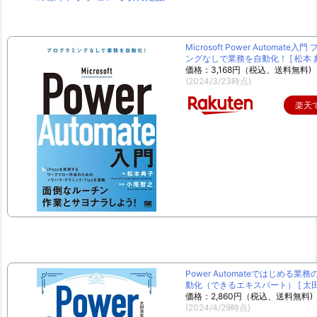
Microsoft Power Automate入
ングなしで業務を自動化！ [ 松本 典
価格：3,168円（税込、送料無料)
(2024/3/23時点)
楽天
Power Automateではじめる業
動化（できるエキスパート） [ 太田 
価格：2,860円（税込、送料無料)
(2024/4/29時点)