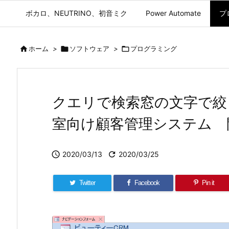
ボカロ、NEUTRINO、初音ミク
Power Automate
プ

ホーム
>

ソフトウェア
>

プログラミング
クエリで検索窓の文字で絞
室向け顧客管理システム 

2020/03/13

2020/03/25
Twitter
Facebook
Pin it