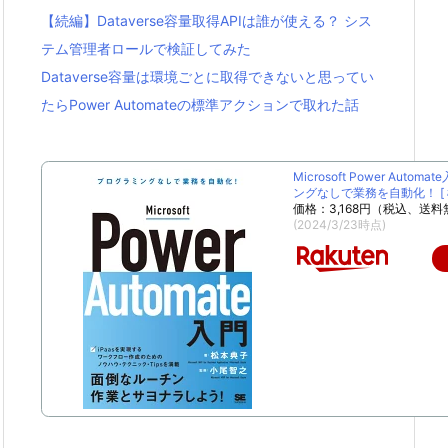
【続編】Dataverse容量取得APIは誰が使える？ シス
テム管理者ロールで検証してみた
Dataverse容量は環境ごとに取得できないと思ってい
たらPower Automateの標準アクションで取れた話
Microsoft Power Autom
ングなしで業務を自動化！ [ 松
価格：3,168円（税込、送料
(2024/3/23時点)