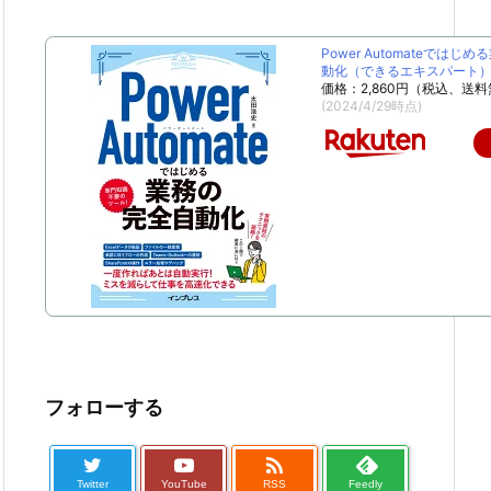
Power Automateではじ
動化（できるエキスパート） [
価格：2,860円（税込、送料
(2024/4/29時点)
フォローする

Twitter
YouTube
RSS
Feedly