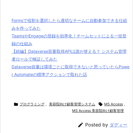
Formsで役割を選択したら適切なチームに自動参加できる仕組
みを作ってみた
TeamsやEngageの登録を効率化！チームセットによる一括登
録の仕組み
【続編】Dataverse容量取得APIは誰が使える？ システム管理
者ロールで検証してみた
Dataverse容量は環境ごとに取得できないと思っていたらPowe
r Automateの標準アクションで取れた話

プログラミング
,
美容院向け顧客管理システム

MS Access
,
MS Access 美容院向け顧客管理

Posted by
ダディー