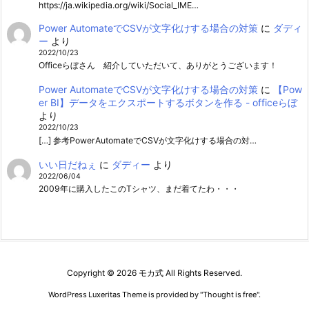
https://ja.wikipedia.org/wiki/Social_IME…
Power AutomateでCSVが文字化けする場合の対策
に
ダディ
ー
より
2022/10/23
Officeらぼさん 紹介していただいて、ありがとうございます！
Power AutomateでCSVが文字化けする場合の対策
に
【Pow
er BI】データをエクスポートするボタンを作る - officeらぼ
より
2022/10/23
[…] 参考PowerAutomateでCSVが文字化けする場合の対…
いい日だねぇ
に
ダディー
より
2022/06/04
2009年に購入したこのTシャツ、まだ着てたわ・・・
Copyright ©
2026
モカ式
All Rights Reserved.
WordPress Luxeritas Theme is provided by "
Thought is free
".