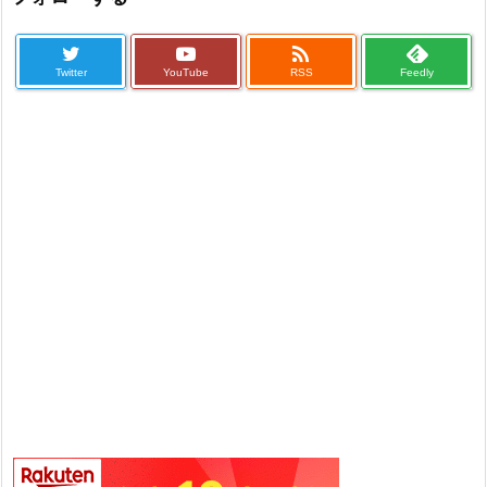

Twitter
YouTube
RSS
Feedly