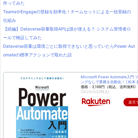
作ってみた
TeamsやEngageの登録を効率化！チームセットによる一括登録の
仕組み
【続編】Dataverse容量取得APIは誰が使える？ システム管理者ロ
ールで検証してみた
Dataverse容量は環境ごとに取得できないと思っていたらPower Aut
omateの標準アクションで取れた話
Microsoft Power Automate入
ングなしで業務を自動化！ [ 松本 典
価格：3,168円（税込、送料無料)
(2024/3/23時点)
楽天