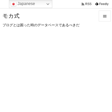
Japanese

Feedly
RSS
モカ式

ブログとは困った時のデータベースであるべきだ

メニュ

サイド

前へ

次へ

検索