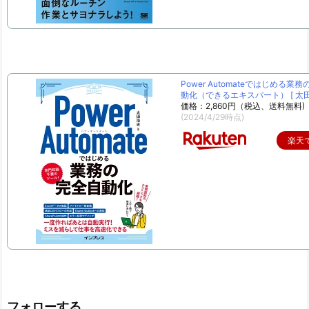
Power Automateではじめる業
動化（できるエキスパート） [ 太田 
価格：2,860円（税込、送料無料)
(2024/4/29時点)
楽天
フォローする