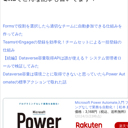
Formsで役割を選択したら適切なチームに自動参加できる仕組みを
作ってみた
TeamsやEngageの登録を効率化！チームセットによる一括登録の
仕組み
【続編】Dataverse容量取得APIは誰が使える？ システム管理者ロ
ールで検証してみた
Dataverse容量は環境ごとに取得できないと思っていたらPower Aut
omateの標準アクションで取れた話
Microsoft Power Automate入
ングなしで業務を自動化！ [ 松本 典
価格：3,168円（税込、送料無料)
(2024/3/23時点)
楽天