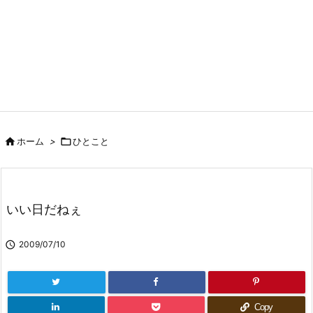

ホーム
>

ひとこと
いい日だねぇ

2009/07/10
Copy