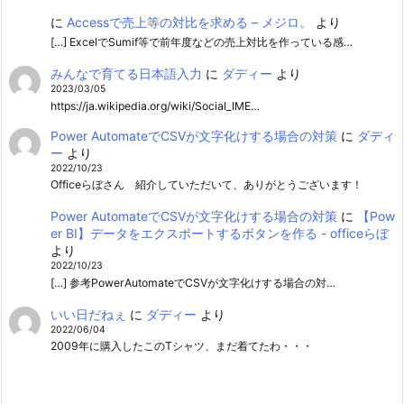
に
Accessで売上等の対比を求める – メジロ。
より
[…] ExcelでSumif等で前年度などの売上対比を作っている感…
みんなで育てる日本語入力
に
ダディー
より
2023/03/05
https://ja.wikipedia.org/wiki/Social_IME…
Power AutomateでCSVが文字化けする場合の対策
に
ダディ
ー
より
2022/10/23
Officeらぼさん 紹介していただいて、ありがとうございます！
Power AutomateでCSVが文字化けする場合の対策
に
【Pow
er BI】データをエクスポートするボタンを作る - officeらぼ
より
2022/10/23
[…] 参考PowerAutomateでCSVが文字化けする場合の対…
いい日だねぇ
に
ダディー
より
2022/06/04
2009年に購入したこのTシャツ、まだ着てたわ・・・