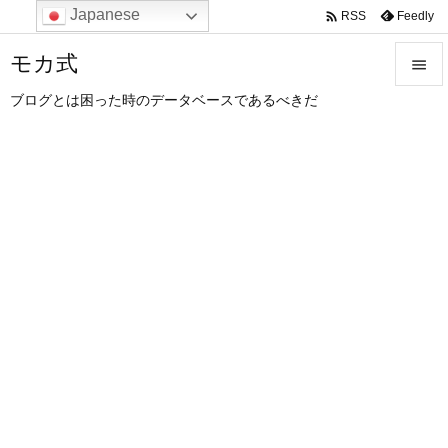
Japanese

Feedly
RSS
モカ式

ブログとは困った時のデータベースであるべきだ

メニュ

サイド

前へ

次へ

検索