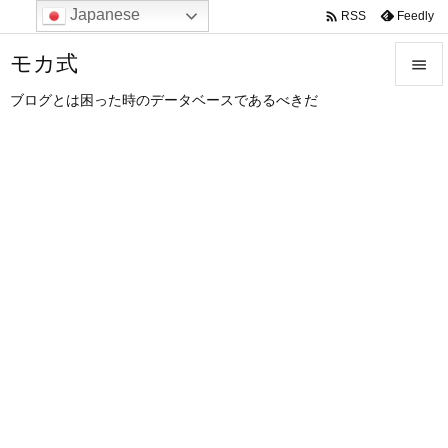
Japanese

Feedly
RSS
モカ式

ブログとは困った時のデータベースであるべきだ

メニュ

サイド

前へ

次へ

検索