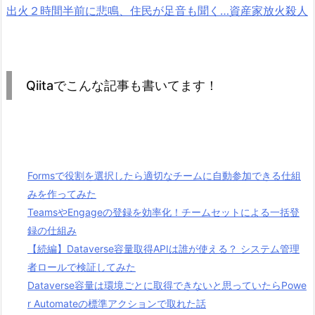
出火２時間半前に悲鳴、住民が足音も聞く…資産家放火殺人
Qiitaでこんな記事も書いてます！
Formsで役割を選択したら適切なチームに自動参加できる仕組
みを作ってみた
TeamsやEngageの登録を効率化！チームセットによる一括登
録の仕組み
【続編】Dataverse容量取得APIは誰が使える？ システム管理
者ロールで検証してみた
Dataverse容量は環境ごとに取得できないと思っていたらPowe
r Automateの標準アクションで取れた話