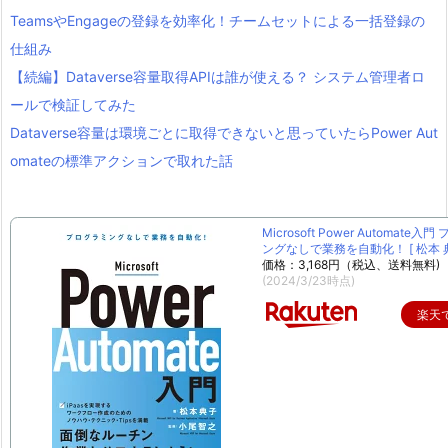
TeamsやEngageの登録を効率化！チームセットによる一括登録の
仕組み
【続編】Dataverse容量取得APIは誰が使える？ システム管理者ロ
ールで検証してみた
Dataverse容量は環境ごとに取得できないと思っていたらPower Aut
omateの標準アクションで取れた話
Microsoft Power Automate入
ングなしで業務を自動化！ [ 松本 典
価格：3,168円（税込、送料無料)
(2024/3/23時点)
楽天