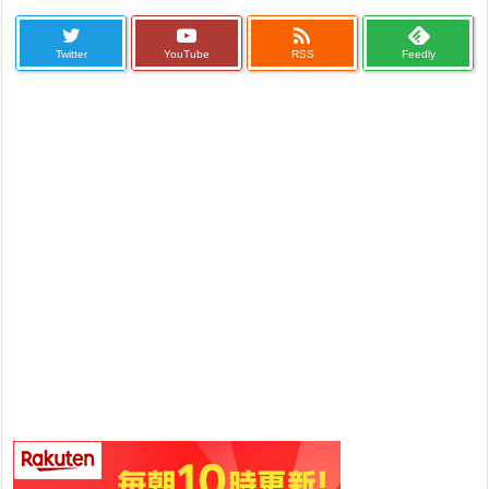

Twitter
YouTube
RSS
Feedly