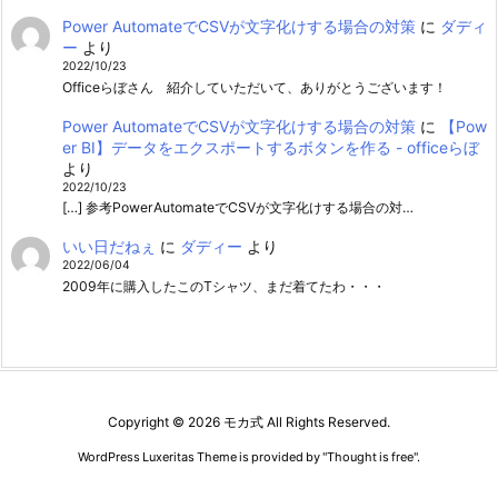
Power AutomateでCSVが文字化けする場合の対策
に
ダディ
ー
より
2022/10/23
Officeらぼさん 紹介していただいて、ありがとうございます！
Power AutomateでCSVが文字化けする場合の対策
に
【Pow
er BI】データをエクスポートするボタンを作る - officeらぼ
より
2022/10/23
[…] 参考PowerAutomateでCSVが文字化けする場合の対…
いい日だねぇ
に
ダディー
より
2022/06/04
2009年に購入したこのTシャツ、まだ着てたわ・・・
Copyright ©
2026
モカ式
All Rights Reserved.
WordPress Luxeritas Theme is provided by "
Thought is free
".