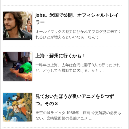
jobs。米国で公開。オフィシャルトレイ
ラー
オールドマックの魅力にひかれてブログ見に来てく
れるひとが増えるといいなぁ、なんて ...
上海・蘇州に行くかも！
一昨年は上海、去年は台湾に妻子3人で行ったけれ
ど、どうしても機動力に欠ける。かと ...
見ておいたほうが良いアニメを５つず
つ。その３
天空の城ラピュタ 1986年 映画 今更解説の必要も
ない、宮崎駿監督の長編アニメ ...