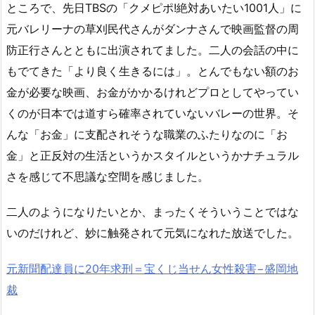
ところで、先日TBSの「クメピポ!絶対あいたい1001人」に
元バレリーナの草刈民代さんがダンナさんで映画監督の周
防正行さんとともに出演されてました。二人の会話の中に
もでてきた「より良く生きるには」。とんでもない額のお
金が必要な映画、お金がかかるけれどプロとしてやってい
くのが日本では道すら確率されていないバレーの世界。そ
んな「お金」に支配されそうな職業のふたりなのに「お
金」と正反対の生活というかスタイルというかナチュラル
さを感じて不思議な空間を感じました。
二人のようになりたいとか、まったくそういうことではな
いのだけれど、妙に触発されて元気になれた放送でした。
元新聞配達員に20年求刑＝宝くじ当せん女性殺害−盛岡地
裁