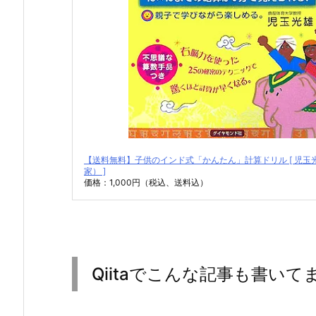
【送料無料】子供のインド式「かんたん」計算ドリル [ 児玉
家） ]
価格：1,000円（税込、送料込）
Qiitaでこんな記事も書いて