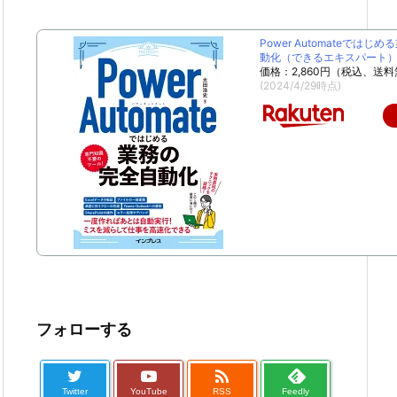
Power Automateではじ
動化（できるエキスパート） [
価格：2,860円（税込、送料
(2024/4/29時点)
フォローする

Twitter
YouTube
RSS
Feedly