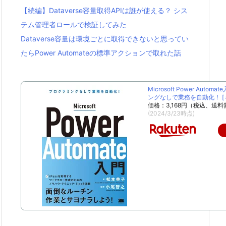
【続編】Dataverse容量取得APIは誰が使える？ シス
テム管理者ロールで検証してみた
Dataverse容量は環境ごとに取得できないと思ってい
たらPower Automateの標準アクションで取れた話
Microsoft Power Autom
ングなしで業務を自動化！ [ 松
価格：3,168円（税込、送料
(2024/3/23時点)