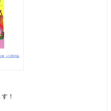
光雄（心理評論
ます！