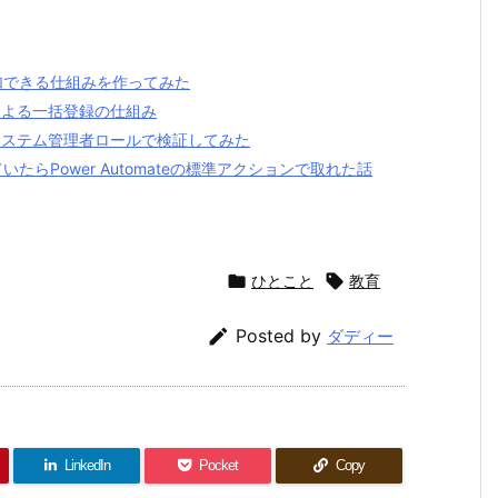
加できる仕組みを作ってみた
トによる一括登録の仕組み
？ システム管理者ロールで検証してみた
いたらPower Automateの標準アクションで取れた話

ひとこと

教育

Posted by
ダディー
LinkedIn
Pocket
Copy