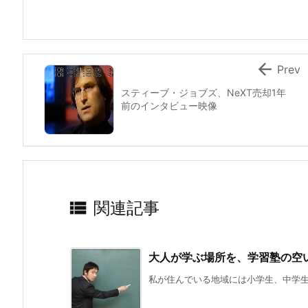

Prev
スティーブ・ジョブズ、NeXT売却1年
前のインタビュー映像

関連記事
大人が学ぶ場所を、学習塾の空
私が住んでいる地域には小学生、中学生向