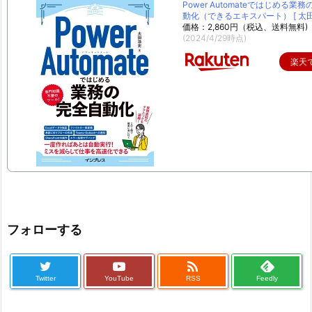
Power Automateではじめる業
動化（できるエキスパート） [ 太田 
価格：2,860円（税込、送料無料)
(2024/4/29時点)
楽天
フォローする

Twitter
YouTube
RSS
Feedly