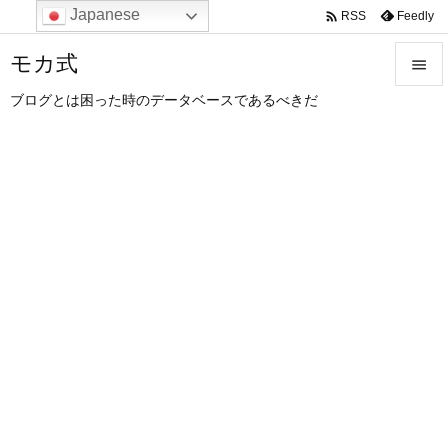
Japanese

Feedly
RSS
モカ式

ブログとは困った時のデータベースであるべきだ

メニュ

サイド

前へ

次へ

検索