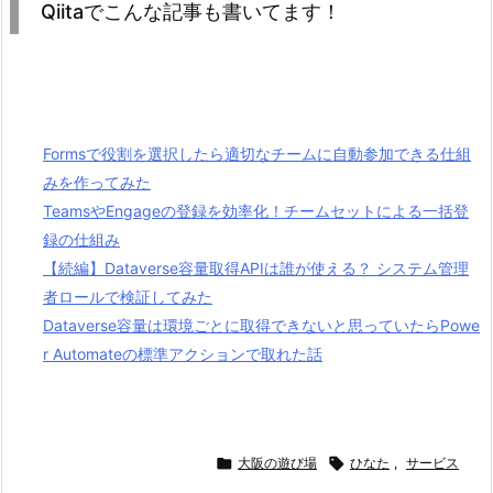
Qiitaでこんな記事も書いてます！
Formsで役割を選択したら適切なチームに自動参加できる仕組
みを作ってみた
TeamsやEngageの登録を効率化！チームセットによる一括登
録の仕組み
【続編】Dataverse容量取得APIは誰が使える？ システム管理
者ロールで検証してみた
Dataverse容量は環境ごとに取得できないと思っていたらPowe
r Automateの標準アクションで取れた話

大阪の遊び場

ひなた
,
サービス