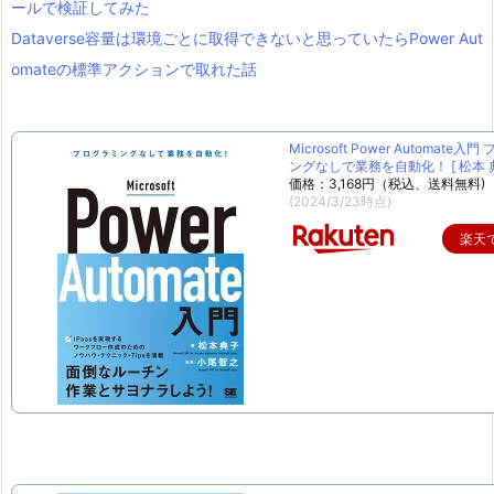
ールで検証してみた
Dataverse容量は環境ごとに取得できないと思っていたらPower Aut
omateの標準アクションで取れた話
Microsoft Power Automate入
ングなしで業務を自動化！ [ 松本 典
価格：3,168円（税込、送料無料)
(2024/3/23時点)
楽天