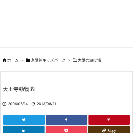

ホーム
>

京阪神キッズパーク
>

大阪の遊び場
天王寺動物園

2006/06/14

2013/08/21
Copy