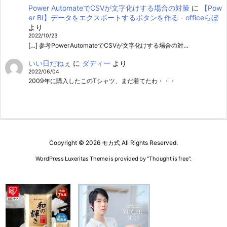
Power AutomateでCSVが文字化けする場合の対策
に
【Pow
er BI】データをエクスポートするボタンを作る - officeらぼ
より
2022/10/23
[…] 参考PowerAutomateでCSVが文字化けする場合の対…
いい日だねぇ
に
ダディー
より
2022/06/04
2009年に購入したこのTシャツ、まだ着てたわ・・・
Copyright ©
2026
モカ式
All Rights Reserved.
WordPress Luxeritas Theme is provided by "
Thought is free
".