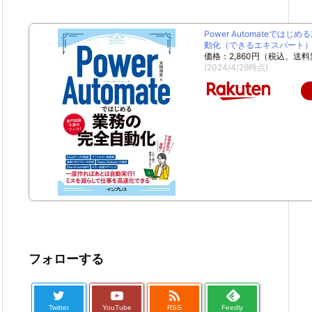
Power Automateではじ
動化（できるエキスパート） [
価格：2,860円（税込、送料
(2024/4/29時点)
フォローする

Twitter
YouTube
RSS
Feedly