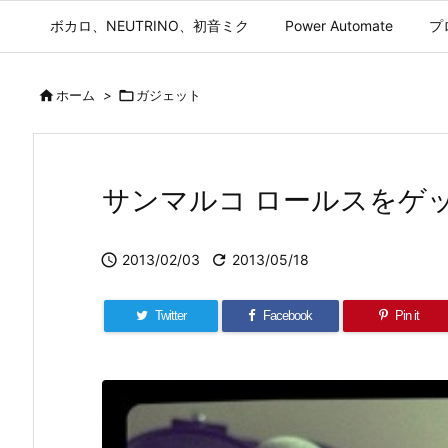
ボカロ、NEUTRINO、初音ミク
Power Automate
プ

ホーム
>

ガジェット
サンマルコ ロールスをゲ

2013/02/03

2013/05/18
Twitter
Facebook
Pin it