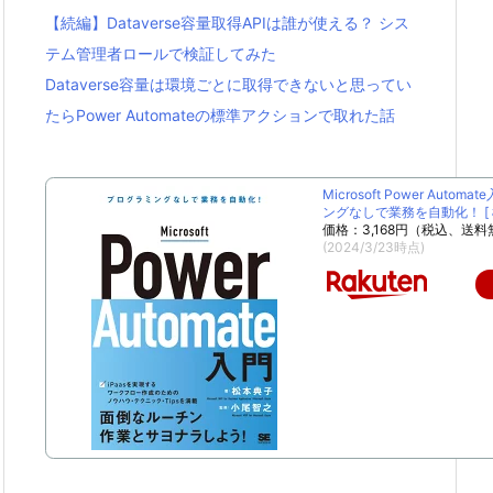
【続編】Dataverse容量取得APIは誰が使える？ シス
テム管理者ロールで検証してみた
Dataverse容量は環境ごとに取得できないと思ってい
たらPower Automateの標準アクションで取れた話
Microsoft Power Autom
ングなしで業務を自動化！ [ 松
価格：3,168円（税込、送料
(2024/3/23時点)