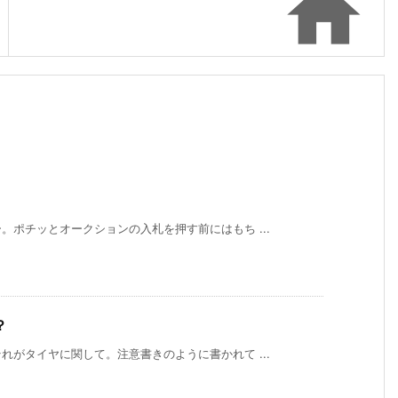

ポチッとオークションの入札を押す前にはもち ...
？
がタイヤに関して。注意書きのように書かれて ...