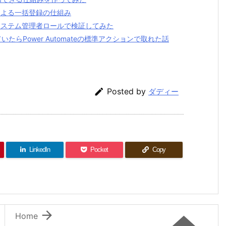
トによる一括登録の仕組み
？ システム管理者ロールで検証してみた
いたらPower Automateの標準アクションで取れた話

Posted by
ダディー
LinkedIn
Pocket
Copy

Home