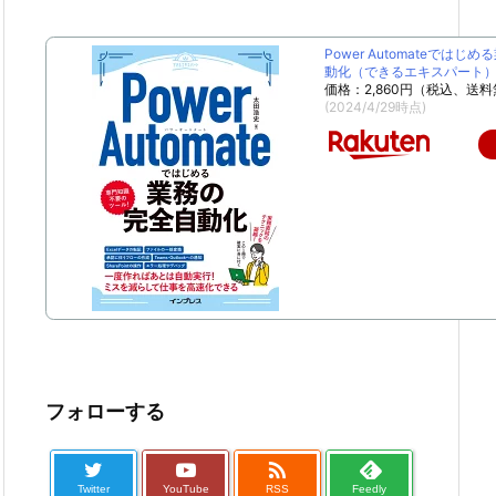
Power Automateではじ
動化（できるエキスパート） [
価格：2,860円（税込、送料
(2024/4/29時点)
フォローする

Twitter
YouTube
RSS
Feedly