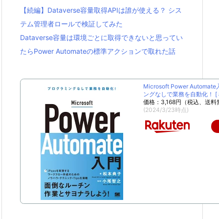
【続編】Dataverse容量取得APIは誰が使える？ シス
テム管理者ロールで検証してみた
Dataverse容量は環境ごとに取得できないと思ってい
たらPower Automateの標準アクションで取れた話
Microsoft Power Autom
ングなしで業務を自動化！ [ 松
価格：3,168円（税込、送料
(2024/3/23時点)