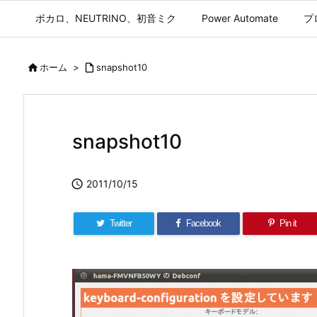
ボカロ、NEUTRINO、初音ミク
Power Automate
プ

ホーム
>

snapshot10
snapshot10

2011/10/15
Twitter
Facebook
Pin it