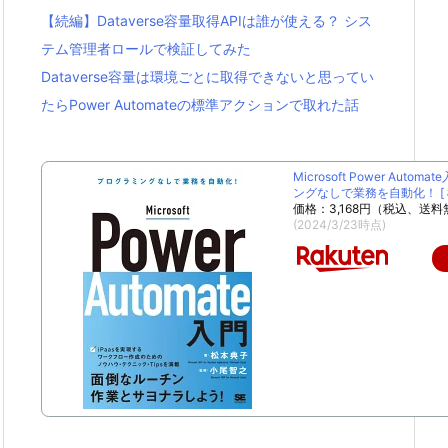
【続編】Dataverse容量取得APIは誰が使える？ シス
テム管理者ロールで検証してみた
Dataverse容量は環境ごとに取得できないと思ってい
たらPower Automateの標準アクションで取れた話
Microsoft Power Autom
ングなしで業務を自動化！ [ 松
価格：3,168円（税込、送料
(2024/3/23時点)