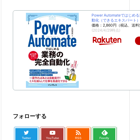
Power Automateではじ
動化（できるエキスパート） [
価格：2,860円（税込、送料
(2024/4/29時点)
フォローする

Twitter
YouTube
RSS
Feedly