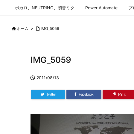
ボカロ、NEUTRINO、初音ミク
Power Automate
プ

ホーム
>

IMG_5059
IMG_5059

2011/08/13
Twitter
Facebook
Pin it