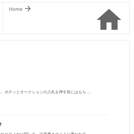


Home
ポチッとオークションの入札を押す前にはもち ...
？
がタイヤに関して。注意書きのように書かれて ...