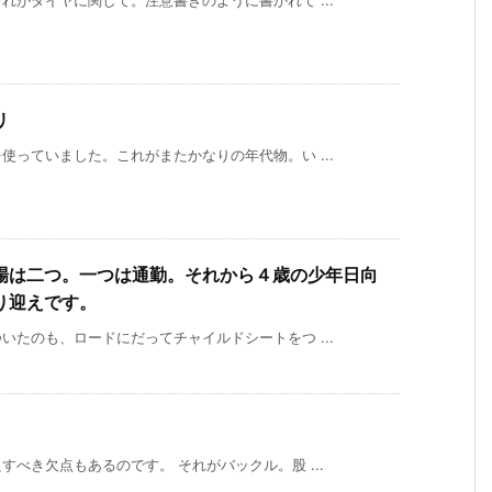
リ
っていました。これがまたかなりの年代物。い ...
場は二つ。一つは通勤。それから４歳の少年日向
り迎えです。
たのも、ロードにだってチャイルドシートをつ ...
べき欠点もあるのです。 それがバックル。股 ...