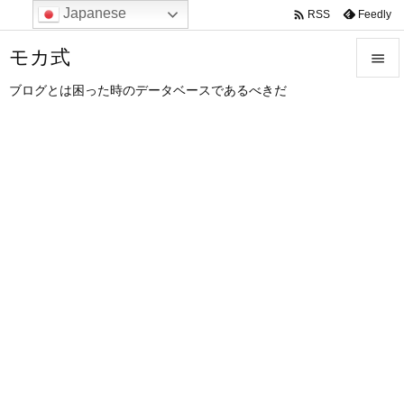
Japanese

Feedly
RSS
モカ式

ブログとは困った時のデータベースであるべきだ

メニュ

サイド

前へ

次へ

検索