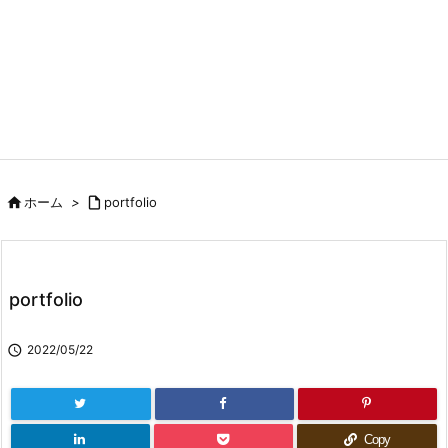

ホーム
>

portfolio
portfolio

2022/05/22
Copy