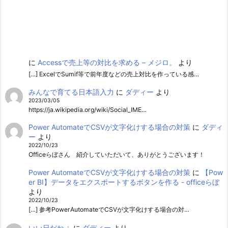
に
Accessで売上等の対比を求める – メジロ。
より
[…] ExcelでSumif等で前年度などの売上対比を作っている感…
みんなで育てる日本語入力
に
ダディー
より
2023/03/05
https://ja.wikipedia.org/wiki/Social_IME…
Power AutomateでCSVが文字化けする場合の対策
に
ダディ
ー
より
2022/10/23
Officeらぼさん 紹介していただいて、ありがとうございます！
Power AutomateでCSVが文字化けする場合の対策
に
【Pow
er BI】データをエクスポートするボタンを作る - officeらぼ
より
2022/10/23
[…] 参考PowerAutomateでCSVが文字化けする場合の対…
いい日だねぇ
に
ダディー
より