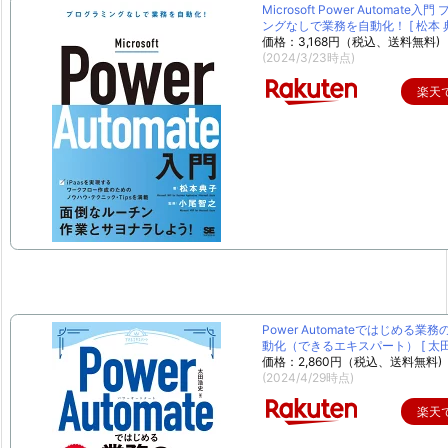
Microsoft Power Automate入
ングなしで業務を自動化！ [ 松本 典
価格：3,168円（税込、送料無料)
(2024/3/23時点)
楽天
Power Automateではじめる業
動化（できるエキスパート） [ 太田 
価格：2,860円（税込、送料無料)
(2024/4/29時点)
楽天