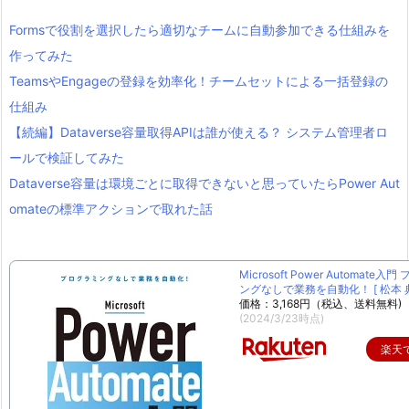
Formsで役割を選択したら適切なチームに自動参加できる仕組みを
作ってみた
TeamsやEngageの登録を効率化！チームセットによる一括登録の
仕組み
【続編】Dataverse容量取得APIは誰が使える？ システム管理者ロ
ールで検証してみた
Dataverse容量は環境ごとに取得できないと思っていたらPower Aut
omateの標準アクションで取れた話
Microsoft Power Automate入
ングなしで業務を自動化！ [ 松本 典
価格：3,168円（税込、送料無料)
(2024/3/23時点)
楽天