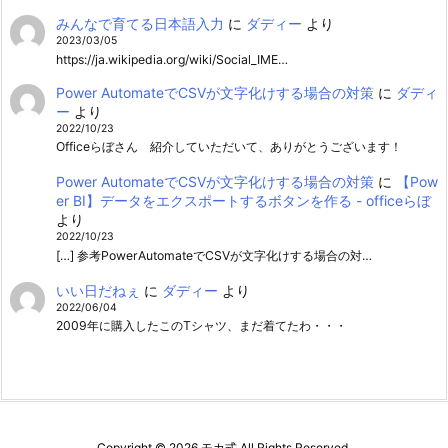
みんなで育てる日本語入力
に
ダディー
より
2023/03/05
https://ja.wikipedia.org/wiki/Social_IME…
Power AutomateでCSVが文字化けする場合の対策
に
ダディ
ー
より
2022/10/23
Officeらぼさん 紹介していただいて、ありがとうございます！
Power AutomateでCSVが文字化けする場合の対策
に
【Pow
er BI】データをエクスポートするボタンを作る - officeらぼ
より
2022/10/23
[…] 参考PowerAutomateでCSVが文字化けする場合の対…
いい日だねぇ
に
ダディー
より
2022/06/04
2009年に購入したこのTシャツ、まだ着てたわ・・・
Copyright ©
2026
モカ式
All Rights Reserved.