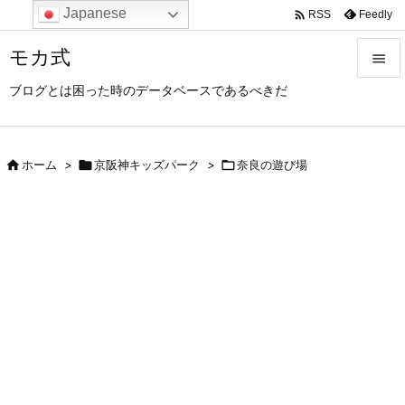
Japanese

Feedly
RSS
モカ式

ブログとは困った時のデータベースであるべきだ

メニュ

サイド

ホーム
>

京阪神キッズパーク
>

奈良の遊び場

前へ

次へ

検索