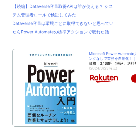
【続編】Dataverse容量取得APIは誰が使える？ シス
テム管理者ロールで検証してみた
Dataverse容量は環境ごとに取得できないと思ってい
たらPower Automateの標準アクションで取れた話
Microsoft Power Autom
ングなしで業務を自動化！ [ 松
価格：3,168円（税込、送料
(2024/3/23時点)