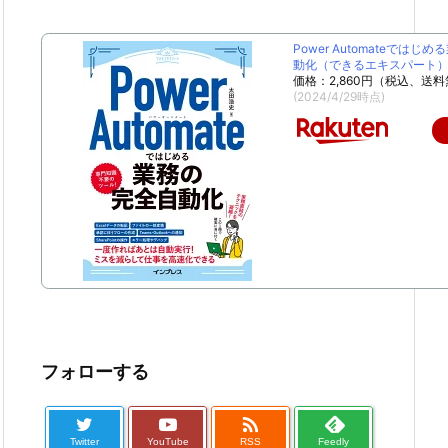
Power Automateではじ
動化（できるエキスパート） [
価格：2,860円（税込、送料
(2024/4/29時点)
フォローする

Twitter
YouTube
RSS
Feedly