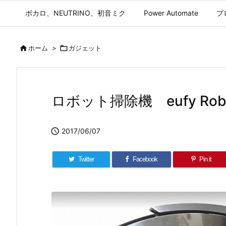
ボカロ、NEUTRINO、初音ミク
Power Automate
プ

ホーム
>

ガジェット
ロボット掃除機 eufy Ro

2017/06/07
Twitter
Facebook
Pin it