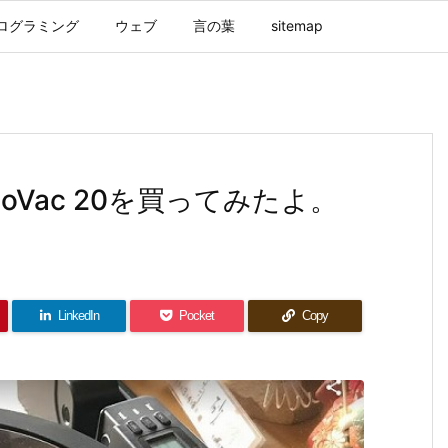
ログラミング
ウェブ
言の葉
sitemap
boVac 20を買ってみたよ。
LinkedIn
Pocket
Copy