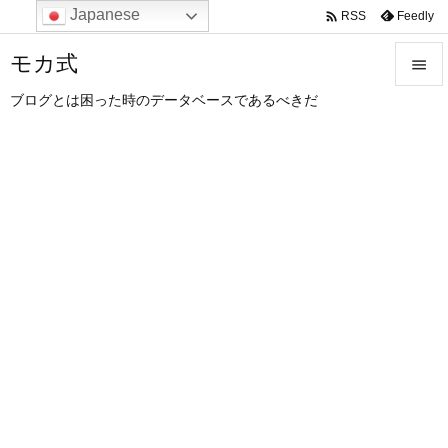
Japanese

Feedly
RSS
モカ式

ブログとは困った時のデータベースであるべきだ

メニュ

サイド

前へ

次へ

検索