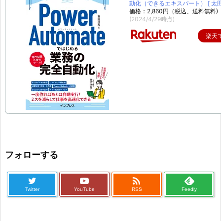
動化（できるエキスパート） [ 太田 
価格：2,860円（税込、送料無料)
(2024/4/29時点)
楽天
フォローする

Twitter
YouTube
RSS
Feedly