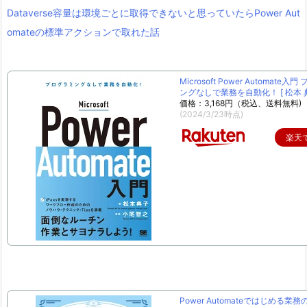
Dataverse容量は環境ごとに取得できないと思っていたらPower Aut
omateの標準アクションで取れた話
Microsoft Power Automate入
ングなしで業務を自動化！ [ 松本 典
価格：3,168円（税込、送料無料)
(2024/3/23時点)
楽天
Power Automateではじめる業