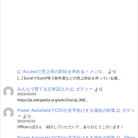
に
Accessで売上等の対比を求める – メジロ。
より
[…] ExcelでSumif等で前年度などの売上対比を作っている感…
みんなで育てる日本語入力
に
ダディー
より
2023/03/05
https://ja.wikipedia.org/wiki/Social_IME…
Power AutomateでCSVが文字化けする場合の対策
に
ダディ
ー
より
2022/10/23
Officeらぼさん 紹介していただいて、ありがとうございます！
Power AutomateでCSVが文字化けする場合の対策
に
【Pow