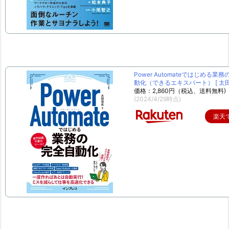
Power Automateではじめる業
動化（できるエキスパート） [ 太田 
価格：2,860円（税込、送料無料)
(2024/4/29時点)
楽天