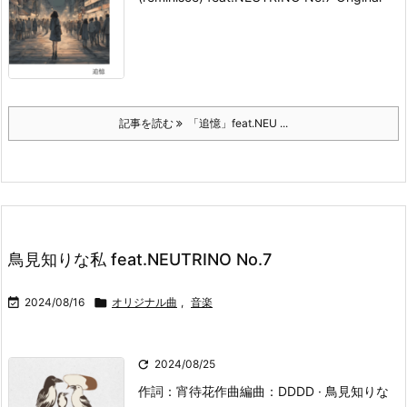
記事を読む
「追憶」feat.NEU ...
鳥見知りな私 feat.NEUTRINO No.7

2024/08/16

オリジナル曲
,
音楽

2024/08/25
作詞：宵待花
作曲編曲：DD
DD · 鳥見知りな