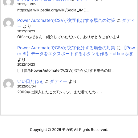
2023/03/05
https://ja.wikipedia.org/wiki/Social_IME…
Power AutomateでCSVが文字化けする場合の対策
に
ダディ
ー
より
2022/10/23
Officeらぼさん 紹介していただいて、ありがとうございます！
Power AutomateでCSVが文字化けする場合の対策
に
【Pow
er BI】データをエクスポートするボタンを作る - officeらぼ
より
2022/10/23
[…] 参考PowerAutomateでCSVが文字化けする場合の対…
いい日だねぇ
に
ダディー
より
2022/06/04
2009年に購入したこのTシャツ、まだ着てたわ・・・
Copyright ©
2026
モカ式
All Rights Reserved.