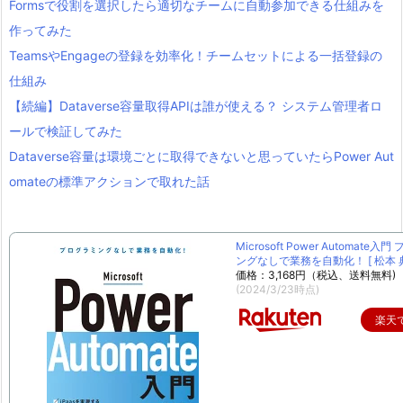
Formsで役割を選択したら適切なチームに自動参加できる仕組みを
作ってみた
TeamsやEngageの登録を効率化！チームセットによる一括登録の
仕組み
【続編】Dataverse容量取得APIは誰が使える？ システム管理者ロ
ールで検証してみた
Dataverse容量は環境ごとに取得できないと思っていたらPower Aut
omateの標準アクションで取れた話
Microsoft Power Automate入
ングなしで業務を自動化！ [ 松本 典
価格：3,168円（税込、送料無料)
(2024/3/23時点)
楽天