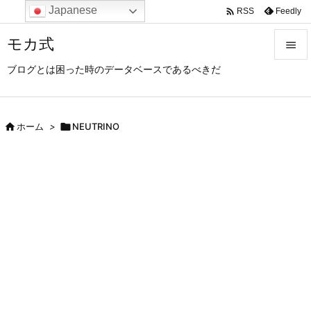
Japanese

Feedly
RSS
モカ式

ブログとは困った時のデータベースであるべきだ

メニュ

サイド

ホーム
>

NEUTRINO

前へ

次へ

検索